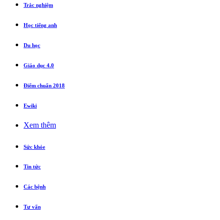
Trắc nghiệm
Học tiếng anh
Du học
Giáo dục 4.0
Điểm chuẩn 2018
Ewiki
Xem thêm
Sức khỏe
Tin tức
Các bệnh
Tư vấn