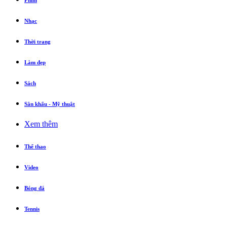
Phim
Nhạc
Thời trang
Làm đẹp
Sách
Sân khấu - Mỹ thuật
Xem thêm
Thể thao
Video
Bóng đá
Tennis