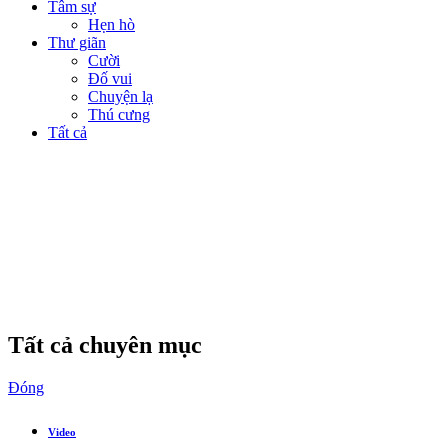
Tâm sự
Hẹn hò
Thư giãn
Cười
Đố vui
Chuyện lạ
Thú cưng
Tất cả
Tất cả chuyên mục
Đóng
Video