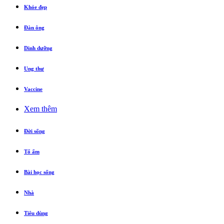
Khỏe đẹp
Đàn ông
Dinh dưỡng
Ung thư
Vaccine
Xem thêm
Đời sống
Tổ ấm
Bài học sống
Nhà
Tiêu dùng