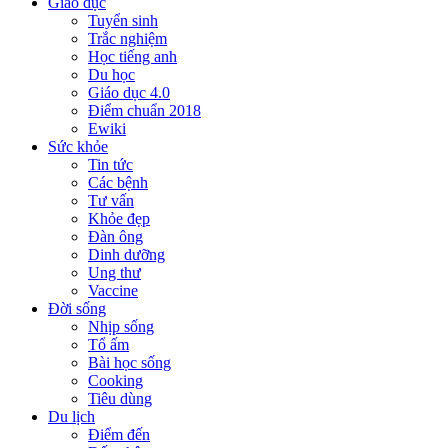
Giáo dục
Tuyển sinh
Trắc nghiệm
Học tiếng anh
Du học
Giáo dục 4.0
Điểm chuẩn 2018
Ewiki
Sức khỏe
Tin tức
Các bệnh
Tư vấn
Khỏe đẹp
Đàn ông
Dinh dưỡng
Ung thư
Vaccine
Đời sống
Nhịp sống
Tổ ấm
Bài học sống
Cooking
Tiêu dùng
Du lịch
Điểm đến