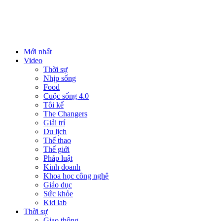
Mới nhất
Video
Thời sự
Nhịp sống
Food
Cuộc sống 4.0
Tôi kể
The Changers
Giải trí
Du lịch
Thể thao
Thế giới
Pháp luật
Kinh doanh
Khoa học công nghệ
Giáo dục
Sức khỏe
Kid lab
Thời sự
Giao thông