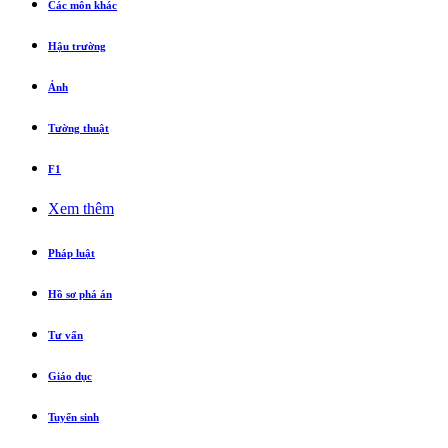
Các môn khác
Hậu trường
Ảnh
Tường thuật
F1
Xem thêm
Pháp luật
Hồ sơ phá án
Tư vấn
Giáo dục
Tuyển sinh