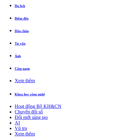
Du lịch
Điểm đến
Dấu chân
Tư vấn
Ảnh
Cẩm nang
Xem thêm
Khoa học công nghệ
Hoạt động Bộ KH&CN
Chuyển đổi số
Đổi mới sáng tạo
AI
Vũ trụ
Xem thêm