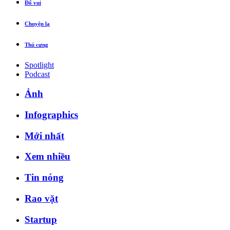
Đố vui
Chuyện lạ
Thú cưng
Spotlight
Podcast
Ảnh
Infographics
Mới nhất
Xem nhiều
Tin nóng
Rao vặt
Startup