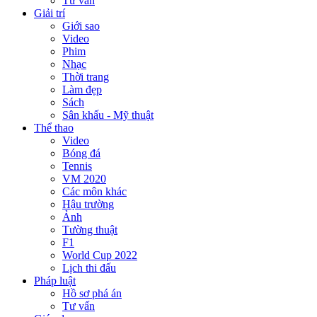
Tư vấn
Giải trí
Giới sao
Video
Phim
Nhạc
Thời trang
Làm đẹp
Sách
Sân khấu - Mỹ thuật
Thể thao
Video
Bóng đá
Tennis
VM 2020
Các môn khác
Hậu trường
Ảnh
Tường thuật
F1
World Cup 2022
Lịch thi đấu
Pháp luật
Hồ sơ phá án
Tư vấn