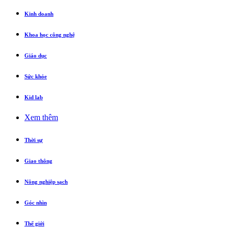
Kinh doanh
Khoa học công nghệ
Giáo dục
Sức khỏe
Kid lab
Xem thêm
Thời sự
Giao thông
Nông nghiệp sạch
Góc nhìn
Thế giới