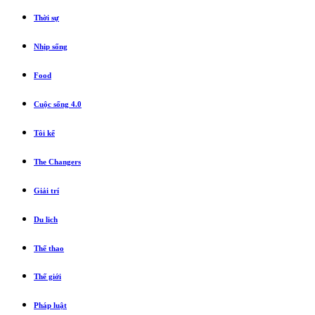
Thời sự
Nhịp sống
Food
Cuộc sống 4.0
Tôi kể
The Changers
Giải trí
Du lịch
Thể thao
Thế giới
Pháp luật