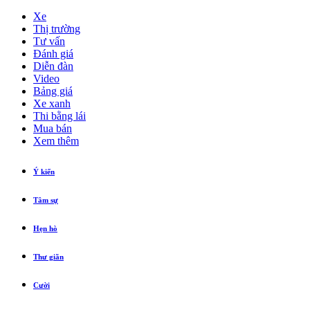
Xe
Thị trường
Tư vấn
Đánh giá
Diễn đàn
Video
Bảng giá
Xe xanh
Thi bằng lái
Mua bán
Xem thêm
Ý kiến
Tâm sự
Hẹn hò
Thư giãn
Cười