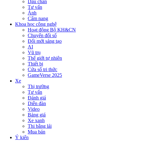
Dấu chân
Tư vấn
Ảnh
Cẩm nang
Khoa học công nghệ
Hoạt động Bộ KH&CN
Chuyển đổi số
Đổi mới sáng tạo
AI
Vũ trụ
Thế giới tự nhiên
Thiết bị
Cửa sổ tri thức
GameVerse 2025
Xe
Thị trường
Tư vấn
Đánh giá
Diễn đàn
Video
Bảng giá
Xe xanh
Thi bằng lái
Mua bán
Ý kiến