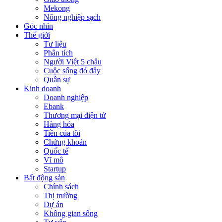
Mekong
Nông nghiệp sạch
Góc nhìn
Thế giới
Tư liệu
Phân tích
Người Việt 5 châu
Cuộc sống đó đây
Quân sự
Kinh doanh
Doanh nghiệp
Ebank
Thương mại điện tử
Hàng hóa
Tiền của tôi
Chứng khoán
Quốc tế
Vĩ mô
Startup
Bất động sản
Chính sách
Thị trường
Dự án
Không gian sống