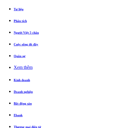
Tư liệu
Phân tích
Người Việt 5 châu
Cuộc sống đó đây
Quân sự
Xem thêm
Kinh doanh
Doanh nghiệp
Bất động sản
Ebank
Thương mại điện tử