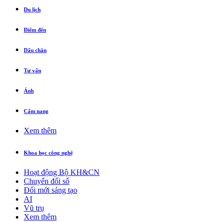
Du lịch
Điểm đến
Dấu chân
Tư vấn
Ảnh
Cẩm nang
Xem thêm
Khoa học công nghệ
Hoạt động Bộ KH&CN
Chuyển đổi số
Đổi mới sáng tạo
AI
Vũ trụ
Xem thêm