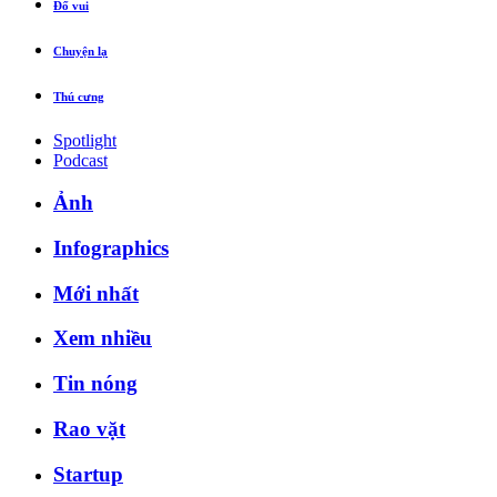
Đố vui
Chuyện lạ
Thú cưng
Spotlight
Podcast
Ảnh
Infographics
Mới nhất
Xem nhiều
Tin nóng
Rao vặt
Startup