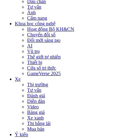
Dấu chân
Tư vấn
Ảnh
Cẩm nang
Khoa học công nghệ
Hoạt động Bộ KH&CN
Chuyển đổi số
Đổi mới sáng tạo
AI
Vũ trụ
Thế giới tự nhiên
Thiết bị
Cửa sổ tri thức
GameVerse 2025
Xe
Thị trường
Tư vấn
Đánh giá
Diễn đàn
Video
Bảng giá
Xe xanh
Thi bằng lái
Mua bán
Ý kiến