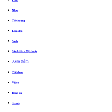
Phim
Nhạc
Thời trang
Làm đẹp
Sách
Sân khấu - Mỹ thuật
Xem thêm
Thể thao
Video
Bóng đá
Tennis