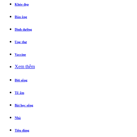
Khỏe đẹp
Đàn ông
Dinh dưỡng
Ung thư
Vaccine
Xem thêm
Đời sống
Tổ ấm
Bài học sống
Nhà
Tiêu dùng