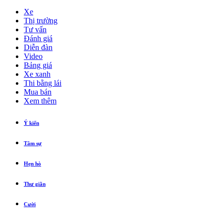
Xe
Thị trường
Tư vấn
Đánh giá
Diễn đàn
Video
Bảng giá
Xe xanh
Thi bằng lái
Mua bán
Xem thêm
Ý kiến
Tâm sự
Hẹn hò
Thư giãn
Cười