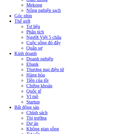
Mekong
Nông nghiệp sạch
Góc nhìn
Thế giới
Tư liệu
Phân tích
Người Việt 5 châu
Cuộc sống đó đây
Quân sự
Kinh doanh
Doanh nghiệp
Ebank
Thương mại điện tử
Hàng hóa
Tiền của tôi
Chứng khoán
Quốc tế
Vĩ mô
Startup
Bất động sản
Chính sách
Thị trường
Dự án
Không gian sống