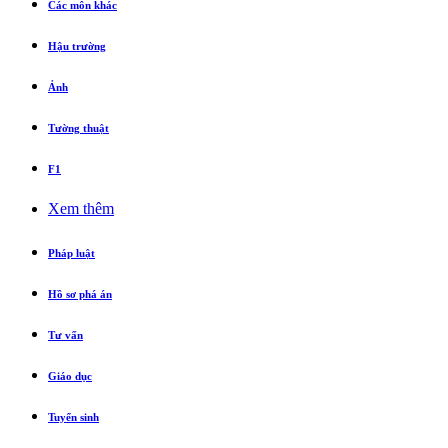
Các môn khác
Hậu trường
Ảnh
Tường thuật
F1
Xem thêm
Pháp luật
Hồ sơ phá án
Tư vấn
Giáo dục
Tuyển sinh