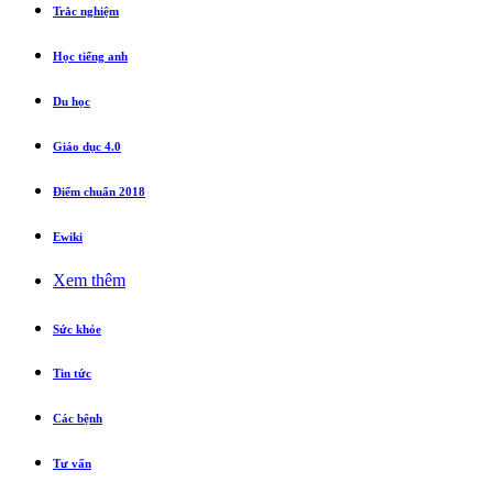
Trắc nghiệm
Học tiếng anh
Du học
Giáo dục 4.0
Điểm chuẩn 2018
Ewiki
Xem thêm
Sức khỏe
Tin tức
Các bệnh
Tư vấn