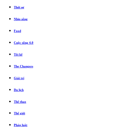
Thời sự
Nhịp sống
Food
Cuộc sống 4.0
Tôi kể
The Changers
Giải trí
Du lịch
Thể thao
Thế giới
Pháp luật