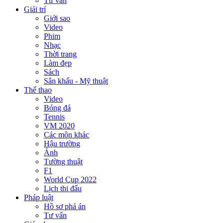
Tư vấn
Giải trí
Giới sao
Video
Phim
Nhạc
Thời trang
Làm đẹp
Sách
Sân khấu - Mỹ thuật
Thể thao
Video
Bóng đá
Tennis
VM 2020
Các môn khác
Hậu trường
Ảnh
Tường thuật
F1
World Cup 2022
Lịch thi đấu
Pháp luật
Hồ sơ phá án
Tư vấn