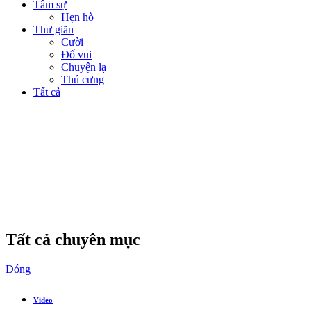
Tâm sự
Hẹn hò
Thư giãn
Cười
Đố vui
Chuyện lạ
Thú cưng
Tất cả
Tất cả chuyên mục
Đóng
Video