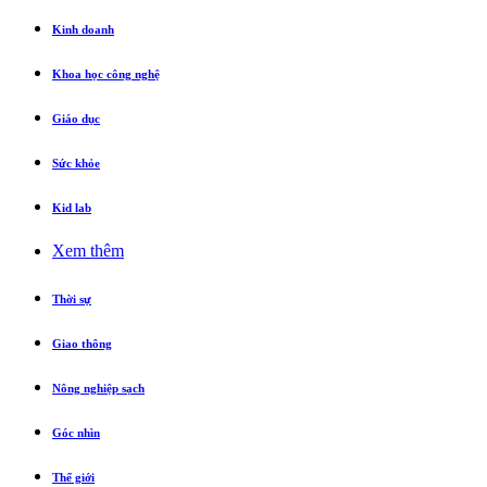
Kinh doanh
Khoa học công nghệ
Giáo dục
Sức khỏe
Kid lab
Xem thêm
Thời sự
Giao thông
Nông nghiệp sạch
Góc nhìn
Thế giới