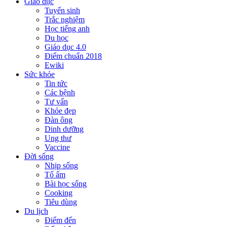
Giáo dục
Tuyển sinh
Trắc nghiệm
Học tiếng anh
Du học
Giáo dục 4.0
Điểm chuẩn 2018
Ewiki
Sức khỏe
Tin tức
Các bệnh
Tư vấn
Khỏe đẹp
Đàn ông
Dinh dưỡng
Ung thư
Vaccine
Đời sống
Nhịp sống
Tổ ấm
Bài học sống
Cooking
Tiêu dùng
Du lịch
Điểm đến