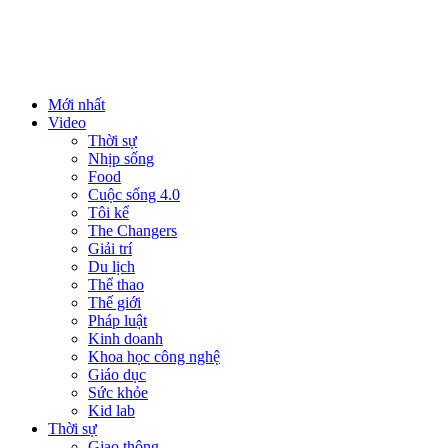
Mới nhất
Video
Thời sự
Nhịp sống
Food
Cuộc sống 4.0
Tôi kể
The Changers
Giải trí
Du lịch
Thể thao
Thế giới
Pháp luật
Kinh doanh
Khoa học công nghệ
Giáo dục
Sức khỏe
Kid lab
Thời sự
Giao thông