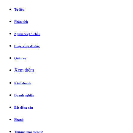
Tư liệu
Phân tích
Người Việt 5 châu
Cuộc sống đó đây
Quân sự
Xem thêm
Kinh doanh
Doanh nghiệp
Bất động sản
Ebank
Thương mại điện tử