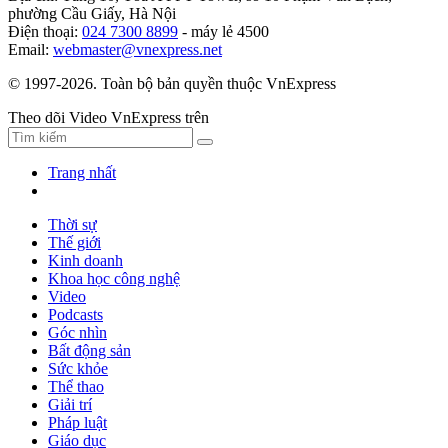
phường Cầu Giấy, Hà Nội
Điện thoại:
024 7300 8899
- máy lẻ 4500
Email:
webmaster@vnexpress.net
© 1997-2026. Toàn bộ bản quyền thuộc VnExpress
Theo dõi Video VnExpress trên
Trang nhất
Thời sự
Thế giới
Kinh doanh
Khoa học công nghệ
Video
Podcasts
Góc nhìn
Bất động sản
Sức khỏe
Thể thao
Giải trí
Pháp luật
Giáo dục