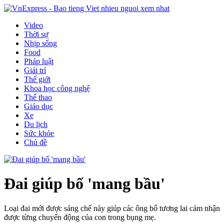
Video
Thời sự
Nhịp sống
Food
Pháp luật
Giải trí
Thế giới
Khoa học công nghệ
Thể thao
Giáo dục
Xe
Du lịch
Sức khỏe
Chủ đề
Đai giúp bố 'mang bầu'
Loại đai mới được sáng chế này giúp các ông bố tương lai cảm nhận
được từng chuyển động của con trong bụng mẹ.