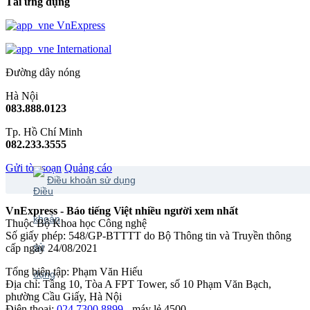
Tải ứng dụng
VnExpress
International
Đường dây nóng
Hà Nội
083.888.0123
Tp. Hồ Chí Minh
082.233.3555
Gửi tòa soạn
Quảng cáo
Điều khoản sử dụng
VnExpress - Báo tiếng Việt nhiều người xem nhất
Thuộc Bộ Khoa học Công nghệ
Số giấy phép: 548/GP-BTTTT do Bộ Thông tin và Truyền thông
cấp ngày 24/08/2021
Tổng biên tập: Phạm Văn Hiếu
Địa chỉ: Tầng 10, Tòa A FPT Tower, số 10 Phạm Văn Bạch,
phường Cầu Giấy, Hà Nội
Điện thoại:
024 7300 8899
- máy lẻ 4500