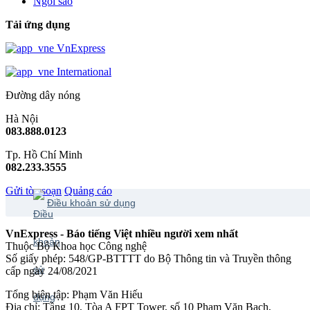
Ngôi sao
Tải ứng dụng
VnExpress
International
Đường dây nóng
Hà Nội
083.888.0123
Tp. Hồ Chí Minh
082.233.3555
Gửi tòa soạn
Quảng cáo
Điều khoản sử dụng
VnExpress - Báo tiếng Việt nhiều người xem nhất
Thuộc Bộ Khoa học Công nghệ
Số giấy phép: 548/GP-BTTTT do Bộ Thông tin và Truyền thông
cấp ngày 24/08/2021
Tổng biên tập: Phạm Văn Hiếu
Địa chỉ: Tầng 10, Tòa A FPT Tower, số 10 Phạm Văn Bạch,