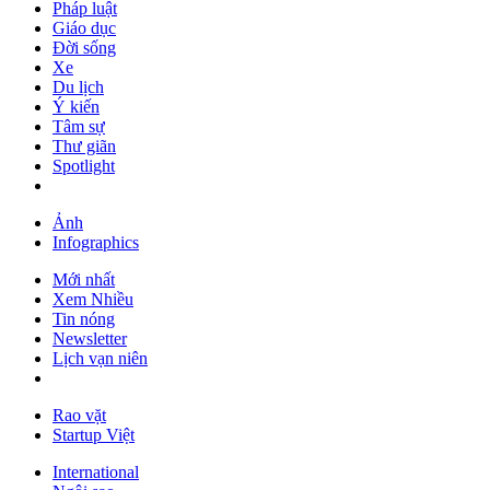
Pháp luật
Giáo dục
Đời sống
Xe
Du lịch
Ý kiến
Tâm sự
Thư giãn
Spotlight
Ảnh
Infographics
Mới nhất
Xem Nhiều
Tin nóng
Newsletter
Lịch vạn niên
Rao vặt
Startup Việt
International