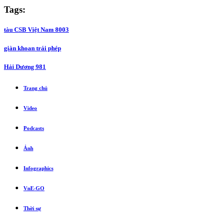
Tags:
tàu CSB Việt Nam 8003
giàn khoan trái phép
Hải Dương 981
Trang chủ
Video
Podcasts
Ảnh
Infographics
VnE-GO
Thời sự