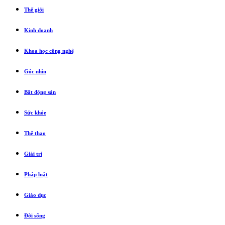
Thế giới
Kinh doanh
Khoa học công nghệ
Góc nhìn
Bất động sản
Sức khỏe
Thể thao
Giải trí
Pháp luật
Giáo dục
Đời sống