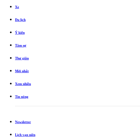
Xe
Du lịch
Ý kiến
Tâm sự
Thư giãn
Mới nhất
Xem nhiều
Tin nóng
Newsletter
Lịch vạn niên