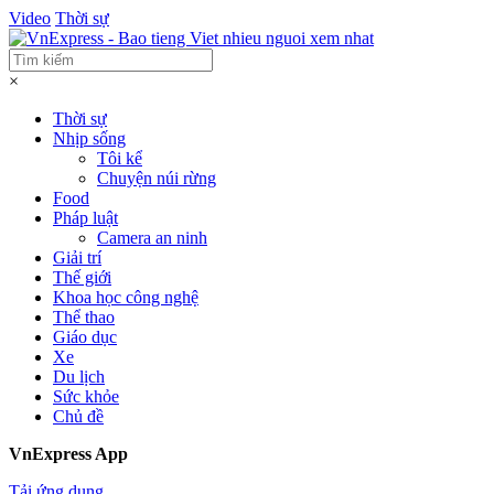
Video
Thời sự
×
Thời sự
Nhịp sống
Tôi kể
Chuyện núi rừng
Food
Pháp luật
Camera an ninh
Giải trí
Thế giới
Khoa học công nghệ
Thể thao
Giáo dục
Xe
Du lịch
Sức khỏe
Chủ đề
VnExpress App
Tải ứng dụng