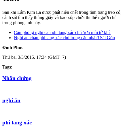
Sau khi Lâm Kim La được phát hiện chết trong tình trạng treo cổ,
cảnh sát tìm thấy thùng giấy và bao xốp chứa thi thể người chú
trong phòng anh này.
Căn phòng nghi can phi tang xác chú 'rợn mùi tử khí'
Nghi án cháu phi tang xác chú trong căn nhà ở Sài Gòn
Đình Phúc
Thứ ba, 3/3/2015, 17:34 (GMT+7)
Tags:
Nhân chứng
nghi án
phi tang xác