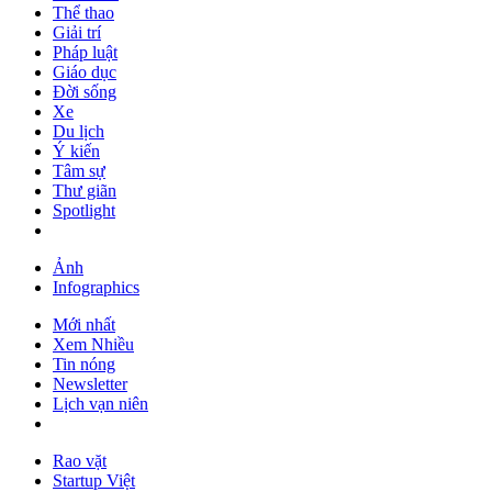
Thể thao
Giải trí
Pháp luật
Giáo dục
Đời sống
Xe
Du lịch
Ý kiến
Tâm sự
Thư giãn
Spotlight
Ảnh
Infographics
Mới nhất
Xem Nhiều
Tin nóng
Newsletter
Lịch vạn niên
Rao vặt
Startup Việt