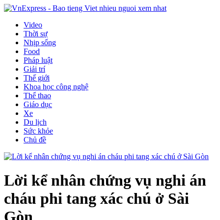
Video
Thời sự
Nhịp sống
Food
Pháp luật
Giải trí
Thế giới
Khoa học công nghệ
Thể thao
Giáo dục
Xe
Du lịch
Sức khỏe
Chủ đề
Lời kể nhân chứng vụ nghi án
cháu phi tang xác chú ở Sài
Gòn