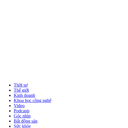
Thời sự
Thế giới
Kinh doanh
Khoa học công nghệ
Video
Podcasts
Góc nhìn
Bất động sản
Sức khỏe