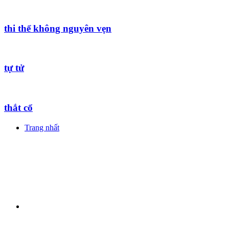
thi thể không nguyên vẹn
tự tử
thắt cổ
Trang nhất