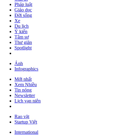
Pháp luật
Giáo dục
Đời sống
Xe
Du lịch
Ý kiến
Tâm sự
Thư giãn
Spotlight
Ảnh
Infographics
Mới nhất
Xem Nhiều
Tin nóng
Newsletter
Lịch vạn niên
Rao vặt
Startup Việt
International