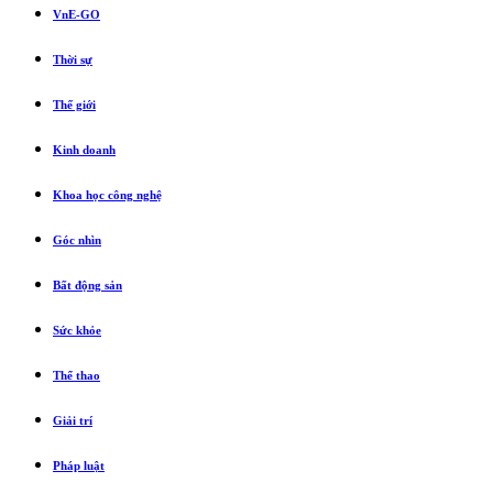
VnE-GO
Thời sự
Thế giới
Kinh doanh
Khoa học công nghệ
Góc nhìn
Bất động sản
Sức khỏe
Thể thao
Giải trí
Pháp luật