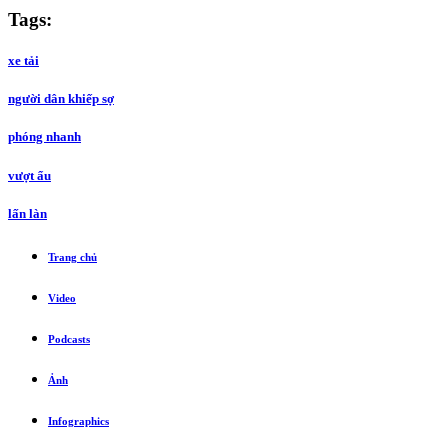
Tags:
xe tải
người dân khiếp sợ
phóng nhanh
vượt ẩu
lấn làn
Trang chủ
Video
Podcasts
Ảnh
Infographics