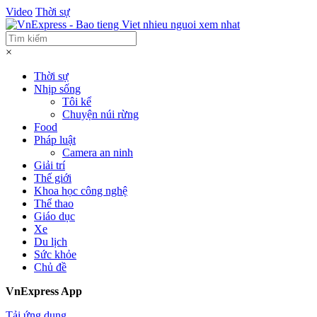
Video
Thời sự
×
Thời sự
Nhịp sống
Tôi kể
Chuyện núi rừng
Food
Pháp luật
Camera an ninh
Giải trí
Thế giới
Khoa học công nghệ
Thể thao
Giáo dục
Xe
Du lịch
Sức khỏe
Chủ đề
VnExpress App
Tải ứng dụng