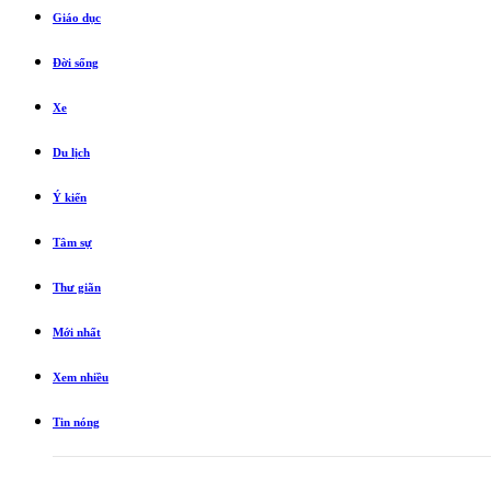
Giáo dục
Đời sống
Xe
Du lịch
Ý kiến
Tâm sự
Thư giãn
Mới nhất
Xem nhiều
Tin nóng