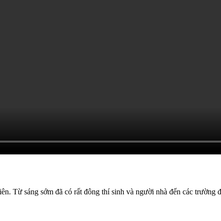
iên. Từ sáng sớm đã có rất đông thí sinh và người nhà đến các trường 