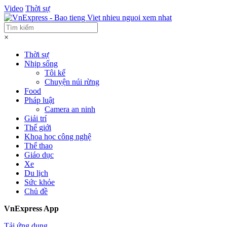
Video
Thời sự
×
Thời sự
Nhịp sống
Tôi kể
Chuyện núi rừng
Food
Pháp luật
Camera an ninh
Giải trí
Thế giới
Khoa học công nghệ
Thể thao
Giáo dục
Xe
Du lịch
Sức khỏe
Chủ đề
VnExpress App
Tải ứng dụng