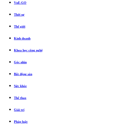
VnE-GO
Thời sự
Thế giới
Kinh doanh
Khoa học công nghệ
Góc nhìn
Bất động sản
Sức khỏe
Thể thao
Giải trí
Pháp luật