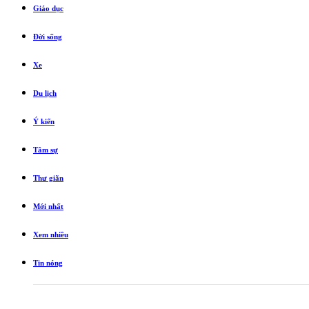
Giáo dục
Đời sống
Xe
Du lịch
Ý kiến
Tâm sự
Thư giãn
Mới nhất
Xem nhiều
Tin nóng