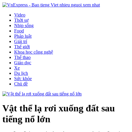
Video
Thời sự
Nhịp sống
Food
Pháp luật
Giải trí
Thế giới
Khoa học công nghệ
Thể thao
Giáo dục
Xe
Du lịch
Sức khỏe
Chủ đề
Vật thể lạ rơi xuống đất sau
tiếng nổ lớn