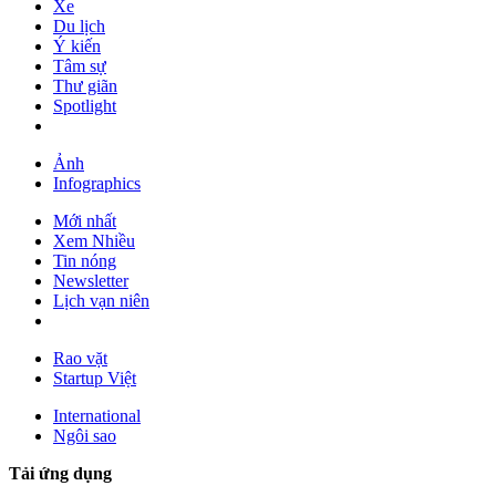
Xe
Du lịch
Ý kiến
Tâm sự
Thư giãn
Spotlight
Ảnh
Infographics
Mới nhất
Xem Nhiều
Tin nóng
Newsletter
Lịch vạn niên
Rao vặt
Startup Việt
International
Ngôi sao
Tải ứng dụng