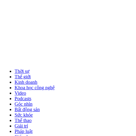
Thời sự
Thế giới
Kinh doanh
Khoa học công nghệ
Video
Podcasts
Góc nhìn
Bất động sản
Sức khỏe
Thể thao
Giải trí
Pháp luật