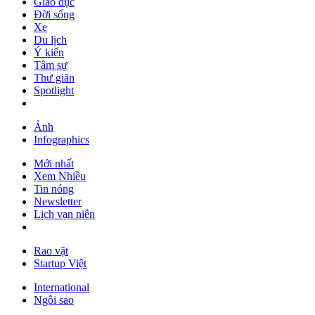
Giáo dục
Đời sống
Xe
Du lịch
Ý kiến
Tâm sự
Thư giãn
Spotlight
Ảnh
Infographics
Mới nhất
Xem Nhiều
Tin nóng
Newsletter
Lịch vạn niên
Rao vặt
Startup Việt
International
Ngôi sao