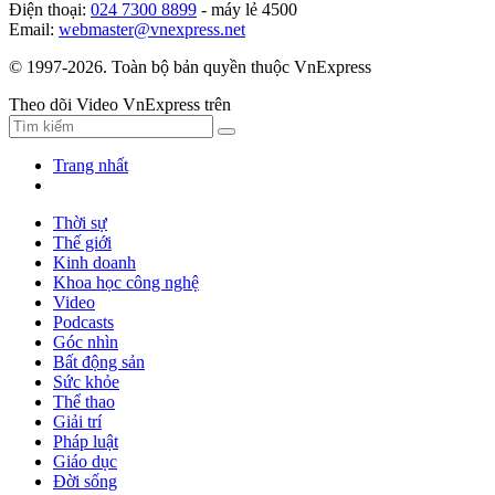
Điện thoại:
024 7300 8899
- máy lẻ 4500
Email:
webmaster@vnexpress.net
© 1997-2026. Toàn bộ bản quyền thuộc VnExpress
Theo dõi Video VnExpress trên
Trang nhất
Thời sự
Thế giới
Kinh doanh
Khoa học công nghệ
Video
Podcasts
Góc nhìn
Bất động sản
Sức khỏe
Thể thao
Giải trí
Pháp luật
Giáo dục
Đời sống