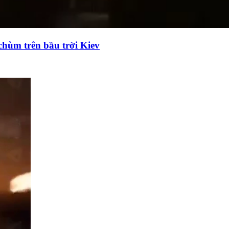
chùm trên bầu trời Kiev