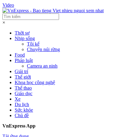
Video
×
Thời sự
Nhịp sống
Tôi kể
Chuyện núi rừng
Food
Pháp luật
Camera an ninh
Giải trí
Thế giới
Khoa học công nghệ
Thể thao
Giáo dục
Xe
Du lịch
Sức khỏe
Chủ đề
VnExpress App
Tải ứng dụng