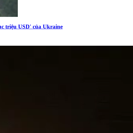
c triệu USD' của Ukraine