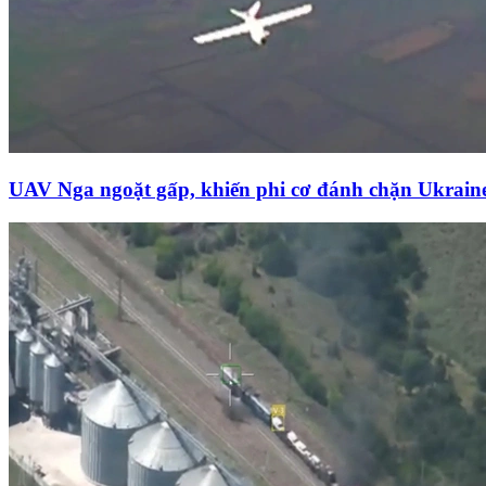
UAV Nga ngoặt gấp, khiến phi cơ đánh chặn Ukrai