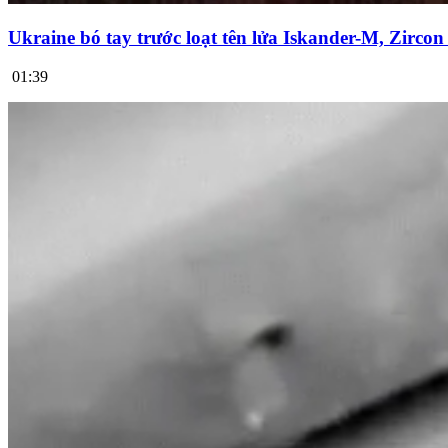
Ukraine bó tay trước loạt tên lửa Iskander-M, Zirco
01:39