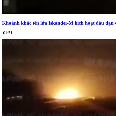
Khoảnh khắc tên lửa Iskander-M kích hoạt đầu đạn 
01:51