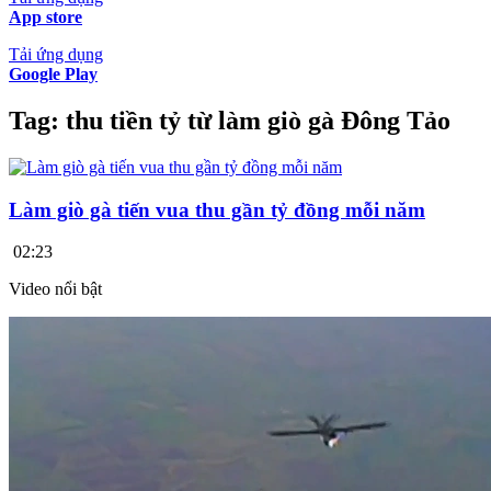
App store
Tải ứng dụng
Google Play
Tag:
thu tiền tỷ từ làm giò gà Đông Tảo
Làm giò gà tiến vua thu gần tỷ đồng mỗi năm
02:23
Video nổi bật