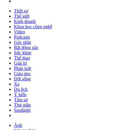
Thời sự
Thế giới
Kinh doanh
Khoa học công nghệ
Video
Podcasts
Góc nhìn
Bất động sản
Sức khỏe
Thể thao
Giải trí
Pháp luật
Giáo dục
Đời sống
Xe
Du lịch
Ý kiến
Tâm sự
Thư giãn
Spotlight
Ảnh