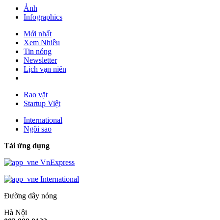
Ảnh
Infographics
Mới nhất
Xem Nhiều
Tin nóng
Newsletter
Lịch vạn niên
Rao vặt
Startup Việt
International
Ngôi sao
Tải ứng dụng
VnExpress
International
Đường dây nóng
Hà Nội