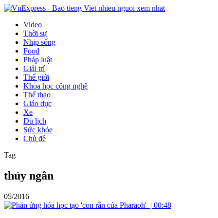
Video
Thời sự
Nhịp sống
Food
Pháp luật
Giải trí
Thế giới
Khoa học công nghệ
Thể thao
Giáo dục
Xe
Du lịch
Sức khỏe
Chủ đề
Tag
thủy ngân
05/2016
|
00:48