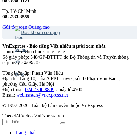
083.888.0123
Tp. Hồ Chí Minh
082.233.3555
Gửi tòa soạn
Quảng cáo
Điều khoản sử dụng
VnExpress - Báo tiếng Việt nhiều người xem nhất
Thuộc Bộ Khoa học Công nghệ
Số giấy phép: 548/GP-BTTTT do Bộ Thông tin và Truyền thông
cấp ngày 24/08/2021
Tổng biên tập: Phạm Văn Hiếu
Địa chỉ: Tầng 10, Tòa A FPT Tower, số 10 Phạm Văn Bạch,
phường Cầu Giấy, Hà Nội
Điện thoại:
024 7300 8899
- máy lẻ 4500
Email:
webmaster@vnexpress.net
© 1997-2026. Toàn bộ bản quyền thuộc VnExpress
Theo dõi Video VnExpress trên
Trang nhất