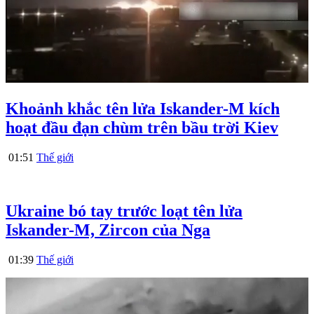
Khoảnh khắc tên lửa Iskander-M kích
hoạt đầu đạn chùm trên bầu trời Kiev
01:51
Thế giới
Ukraine bó tay trước loạt tên lửa
Iskander-M, Zircon của Nga
01:39
Thế giới