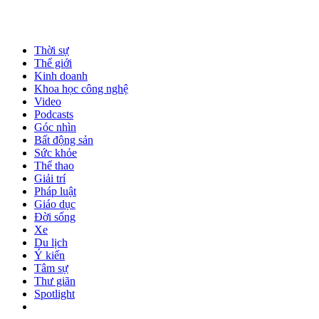
Thời sự
Thế giới
Kinh doanh
Khoa học công nghệ
Video
Podcasts
Góc nhìn
Bất động sản
Sức khỏe
Thể thao
Giải trí
Pháp luật
Giáo dục
Đời sống
Xe
Du lịch
Ý kiến
Tâm sự
Thư giãn
Spotlight