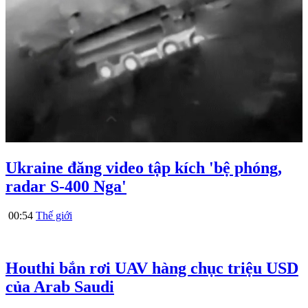
Ukraine đăng video tập kích 'bệ phóng,
radar S-400 Nga'
00:54
Thế giới
Houthi bắn rơi UAV hàng chục triệu USD
của Arab Saudi