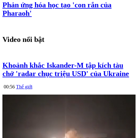
Phản ứng hóa học tạo 'con rắn của
Pharaoh'
Video nổi bật
Khoảnh khắc Iskander-M tập kích tàu
chở 'radar chục triệu USD' của Ukraine
00:56
Thế giới