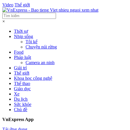
Video
Thế giới
×
Thời sự
Nhịp sống
Tôi kể
Chuyện núi rừng
Food
Pháp luật
Camera an ninh
Giải trí
Thế giới
Khoa học công nghệ
Thể thao
Giáo dục
Xe
Du lịch
Sức khỏe
Chủ đề
VnExpress App
Tải ứng dụng