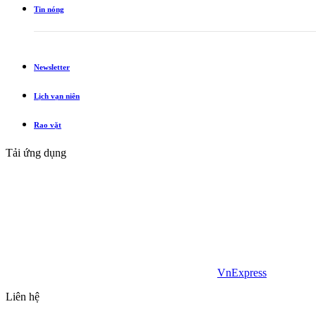
Tin nóng
Newsletter
Lịch vạn niên
Rao vặt
Tải ứng dụng
VnExpress
Liên hệ