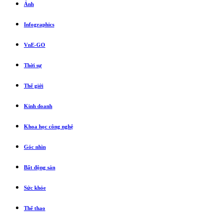
Ảnh
Infographics
VnE-GO
Thời sự
Thế giới
Kinh doanh
Khoa học công nghệ
Góc nhìn
Bất động sản
Sức khỏe
Thể thao