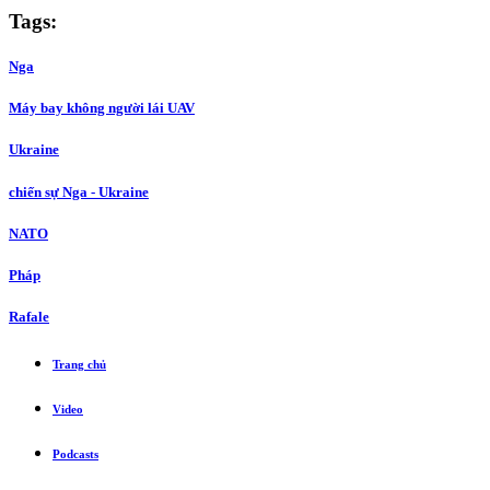
Tags:
Nga
Máy bay không người lái UAV
Ukraine
chiến sự Nga - Ukraine
NATO
Pháp
Rafale
Trang chủ
Video
Podcasts