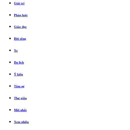
Giải trí
Pháp luật
Giáo dục
Đời sống
Xe
Du lịch
Ý kiến
Tâm sự
Thư giãn
Mới nhất
Xem nhiều