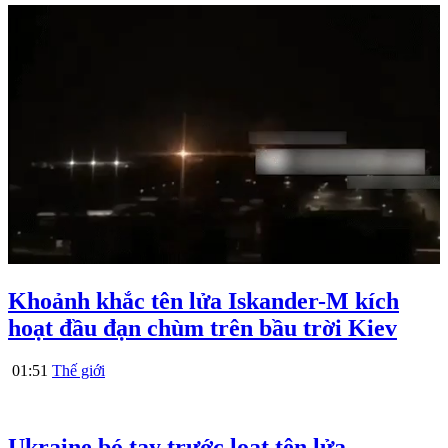
Khoảnh khắc tên lửa Iskander-M kích
hoạt đầu đạn chùm trên bầu trời Kiev
01:51
Thế giới
Ukraine bó tay trước loạt tên lửa