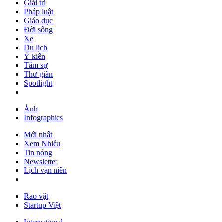
Giải trí
Pháp luật
Giáo dục
Đời sống
Xe
Du lịch
Ý kiến
Tâm sự
Thư giãn
Spotlight
Ảnh
Infographics
Mới nhất
Xem Nhiều
Tin nóng
Newsletter
Lịch vạn niên
Rao vặt
Startup Việt
International