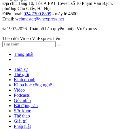
Địa chỉ: Tầng 10, Tòa A FPT Tower, số 10 Phạm Văn Bạch,
phường Cầu Giấy, Hà Nội
Điện thoại:
024 7300 8899
- máy lẻ 4500
Email:
webmaster@vnexpress.net
© 1997-2026. Toàn bộ bản quyền thuộc VnExpress
Theo dõi Video VnExpress trên
Trang nhất
Thời sự
Thế giới
Kinh doanh
Khoa học công nghệ
Video
Podcasts
Góc nhìn
Bất động sản
Sức khỏe
Thể thao
Giải trí
Pháp luật