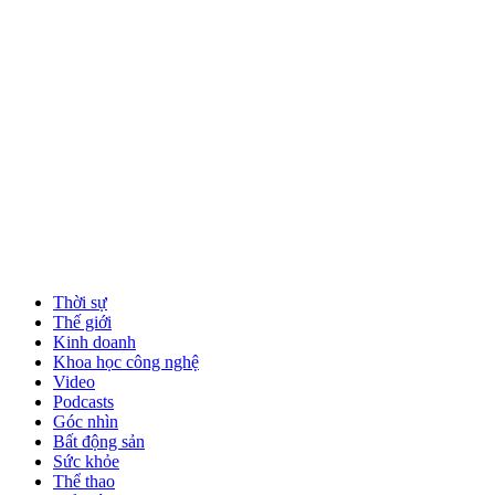
Thời sự
Thế giới
Kinh doanh
Khoa học công nghệ
Video
Podcasts
Góc nhìn
Bất động sản
Sức khỏe
Thể thao