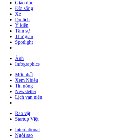
Giáo dục
Đời sống
Xe
Du lịch
Ý kiến
Tâm sự
Thư giãn
Spotlight
Ảnh
Infographics
Mới nhất
Xem Nhiều
Tin nóng
Newsletter
Lịch vạn niên
Rao vặt
Startup Việt
International
Ngôi sao