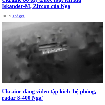
Iskander-M, Zircon của Nga
01:39
Thế giới
Ukraine đăng video tập kích 'bệ phóng,
radar S-400 Nga'