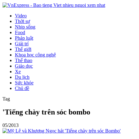
Video
Thời sự
Nhịp sống
Food
Pháp luật
Giải trí
Thế giới
Khoa học công nghệ
Thể thao
Giáo dục
Xe
Du lịch
Sức khỏe
Chủ đề
Tag
'Tiếng chày trên sóc bombo
05/2013