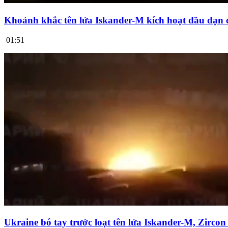
Khoảnh khắc tên lửa Iskander-M kích hoạt đầu đạn 
01:51
Ukraine bó tay trước loạt tên lửa Iskander-M, Zirco