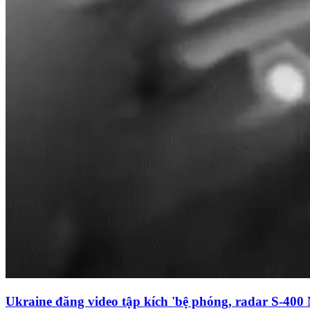
Ukraine đăng video tập kích 'bệ phóng, radar S-400