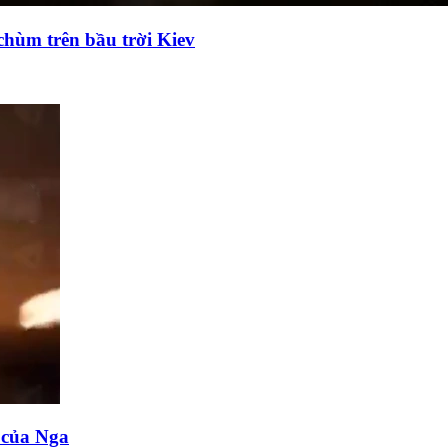
chùm trên bầu trời Kiev
n của Nga