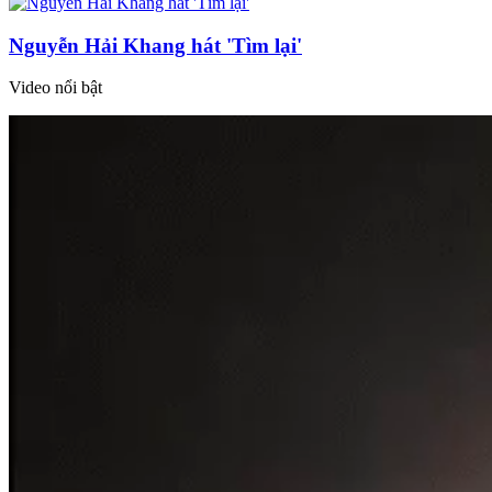
Nguyễn Hải Khang hát 'Tìm lại'
Video nổi bật