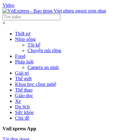
Video
×
Thời sự
Nhịp sống
Tôi kể
Chuyện núi rừng
Food
Pháp luật
Camera an ninh
Giải trí
Thế giới
Khoa học công nghệ
Thể thao
Giáo dục
Xe
Du lịch
Sức khỏe
Chủ đề
VnExpress App
Tải ứng dụng