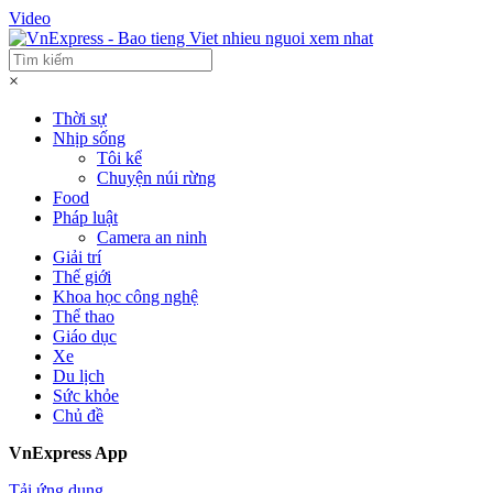
Video
×
Thời sự
Nhịp sống
Tôi kể
Chuyện núi rừng
Food
Pháp luật
Camera an ninh
Giải trí
Thế giới
Khoa học công nghệ
Thể thao
Giáo dục
Xe
Du lịch
Sức khỏe
Chủ đề
VnExpress App
Tải ứng dụng