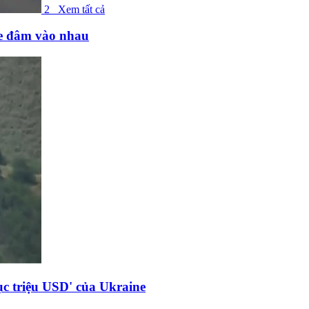
2
Xem tất cả
ne đâm vào nhau
c triệu USD' của Ukraine