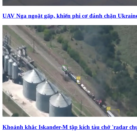
UAV Nga ngoặt gấp, khiến phi cơ đánh chặn Ukrai
Khoảnh khắc Iskander-M tập kích tàu chở 'radar chụ