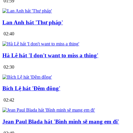
01:59
Lan Anh hát 'Thư pháp'
02:40
Hà Lê hát 'I don't want to miss a thing'
02:30
Bích Lệ hát 'Đêm đông'
02:42
Jean Paul Blada hát 'Bình minh sẽ mang em đi'