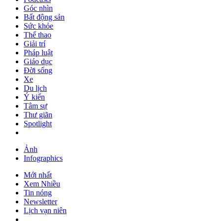
Góc nhìn
Bất động sản
Sức khỏe
Thể thao
Giải trí
Pháp luật
Giáo dục
Đời sống
Xe
Du lịch
Ý kiến
Tâm sự
Thư giãn
Spotlight
Ảnh
Infographics
Mới nhất
Xem Nhiều
Tin nóng
Newsletter
Lịch vạn niên