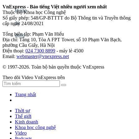
VnExpress - Báo tiếng Việt nhiều người xem nhất
Thuộc Bộ Khoa học Công nghệ
Số giấy phép: 548/GP-BTTTT do Bộ Thông tin và Truyền thông
cấp ngày 24/08/2021
Tổng biên tập: Phạm Văn Hiếu
Địa chỉ: Tầng 10, Tòa A FPT Tower, số 10 Phạm Văn Bạch,
phường Cầu Giấy, Hà Nội
Điện thoại:
024 7300 8899
- máy lẻ 4500
Email:
webmaster@vnexpress.net
© 1997-2026. Toàn bộ bản quyền thuộc VnExpress
Theo dõi Video VnExpress trên
Trang nhất
Thời sự
Thế giới
Kinh doanh
Khoa học công nghệ
Video
Podcasts