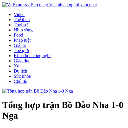
Video
Thể thao
Thời sự
Nhịp sống
Food
Pháp luật
Giải trí
Thế giới
Khoa học công nghệ
Giáo dục
Xe
Du lịch
Sức khỏe
Chủ đề
Tổng hợp trận Bồ Đào Nha 1-0
Nga