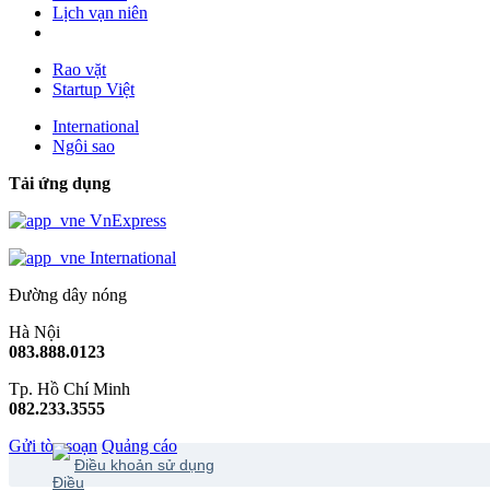
Lịch vạn niên
Rao vặt
Startup Việt
International
Ngôi sao
Tải ứng dụng
VnExpress
International
Đường dây nóng
Hà Nội
083.888.0123
Tp. Hồ Chí Minh
082.233.3555
Gửi tòa soạn
Quảng cáo
Điều khoản sử dụng