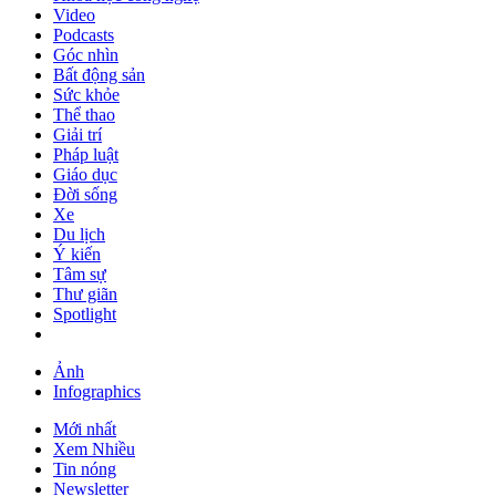
Video
Podcasts
Góc nhìn
Bất động sản
Sức khỏe
Thể thao
Giải trí
Pháp luật
Giáo dục
Đời sống
Xe
Du lịch
Ý kiến
Tâm sự
Thư giãn
Spotlight
Ảnh
Infographics
Mới nhất
Xem Nhiều
Tin nóng
Newsletter