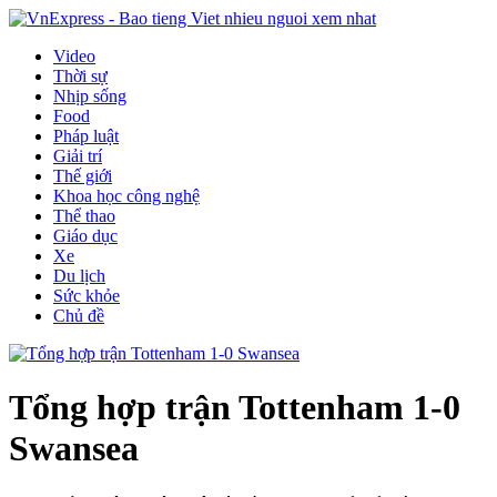
Video
Thời sự
Nhịp sống
Food
Pháp luật
Giải trí
Thế giới
Khoa học công nghệ
Thể thao
Giáo dục
Xe
Du lịch
Sức khỏe
Chủ đề
Tổng hợp trận Tottenham 1-0
Swansea