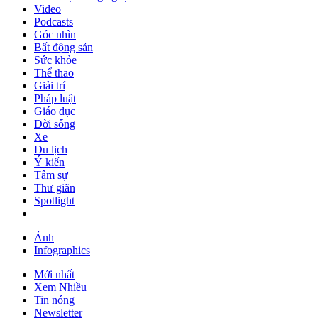
Video
Podcasts
Góc nhìn
Bất động sản
Sức khỏe
Thể thao
Giải trí
Pháp luật
Giáo dục
Đời sống
Xe
Du lịch
Ý kiến
Tâm sự
Thư giãn
Spotlight
Ảnh
Infographics
Mới nhất
Xem Nhiều
Tin nóng
Newsletter