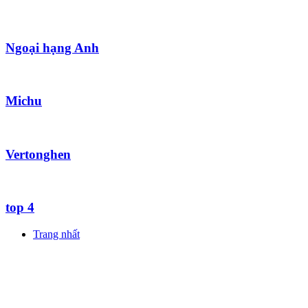
Ngoại hạng Anh
Michu
Vertonghen
top 4
Trang nhất