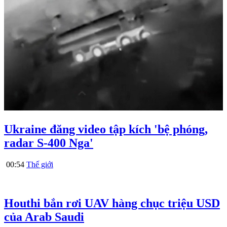
Ukraine đăng video tập kích 'bệ phóng,
radar S-400 Nga'
00:54
Thế giới
Houthi bắn rơi UAV hàng chục triệu USD
của Arab Saudi