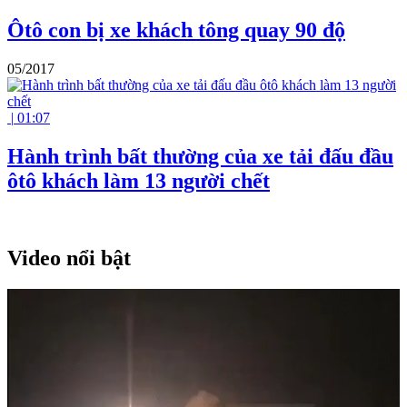
Ôtô con bị xe khách tông quay 90 độ
05/2017
|
01:07
Hành trình bất thường của xe tải đấu đầu
ôtô khách làm 13 người chết
Video nổi bật