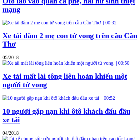
Ôtô lao vào quán cà phê, hai nữ sinh thiệt
mạng
|
00:32
Xe tải đâm 2 mẹ con tử vong trên cầu Cần
Thơ
05/2018
|
00:50
Xe tải mất lái tông liên hoàn khiến một
người tử vong
|
00:52
10 người gặp nạn khi ôtô khách đấu đầu
xe tải
04/2018