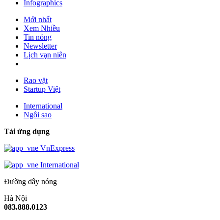
Infographics
Mới nhất
Xem Nhiều
Tin nóng
Newsletter
Lịch vạn niên
Rao vặt
Startup Việt
International
Ngôi sao
Tải ứng dụng
VnExpress
International
Đường dây nóng
Hà Nội
083.888.0123