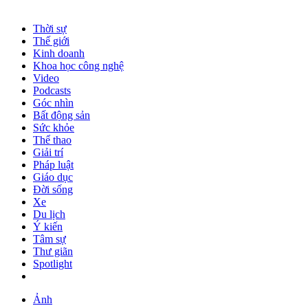
Thời sự
Thế giới
Kinh doanh
Khoa học công nghệ
Video
Podcasts
Góc nhìn
Bất động sản
Sức khỏe
Thể thao
Giải trí
Pháp luật
Giáo dục
Đời sống
Xe
Du lịch
Ý kiến
Tâm sự
Thư giãn
Spotlight
Ảnh