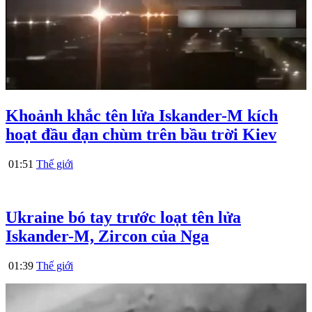
Khoảnh khắc tên lửa Iskander-M kích
hoạt đầu đạn chùm trên bầu trời Kiev
01:51
Thế giới
Ukraine bó tay trước loạt tên lửa
Iskander-M, Zircon của Nga
01:39
Thế giới