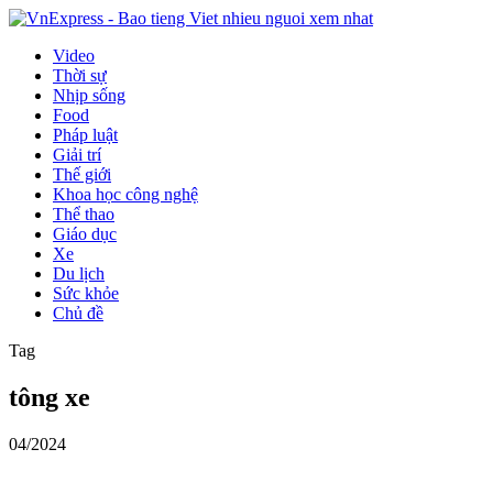
Video
Thời sự
Nhịp sống
Food
Pháp luật
Giải trí
Thế giới
Khoa học công nghệ
Thể thao
Giáo dục
Xe
Du lịch
Sức khỏe
Chủ đề
Tag
tông xe
04/2024