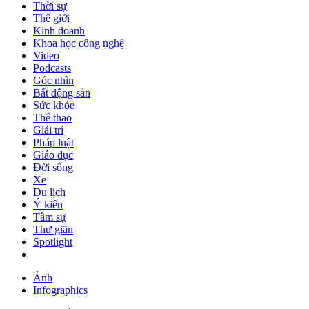
Thời sự
Thế giới
Kinh doanh
Khoa học công nghệ
Video
Podcasts
Góc nhìn
Bất động sản
Sức khỏe
Thể thao
Giải trí
Pháp luật
Giáo dục
Đời sống
Xe
Du lịch
Ý kiến
Tâm sự
Thư giãn
Spotlight
Ảnh
Infographics