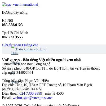
International
Đường dây nóng
Hà Nội
083.888.0123
Tp. Hồ Chí Minh
082.233.3555
Gửi tòa soạn
Quảng cáo
Điều khoản sử dụng
VnExpress - Báo tiếng Việt nhiều người xem nhất
Thuộc Bộ Khoa học Công nghệ
Số giấy phép: 548/GP-BTTTT do Bộ Thông tin và Truyền thông
cấp ngày 24/08/2021
Tổng biên tập: Phạm Văn Hiếu
Địa chỉ: Tầng 10, Tòa A FPT Tower, số 10 Phạm Văn Bạch,
phường Cầu Giấy, Hà Nội
Điện thoại:
024 7300 8899
- máy lẻ 4500
Email:
webmaster@vnexpress.net
© 1997-2026. Toàn bộ bản quyền thuộc VnExpress