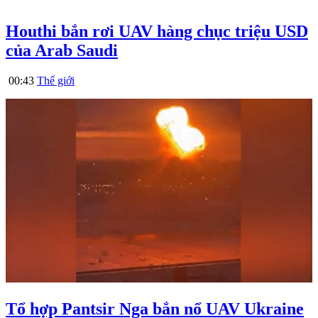
Houthi bắn rơi UAV hàng chục triệu USD
của Arab Saudi
00:43
Thế giới
Tổ hợp Pantsir Nga bắn nổ UAV Ukraine