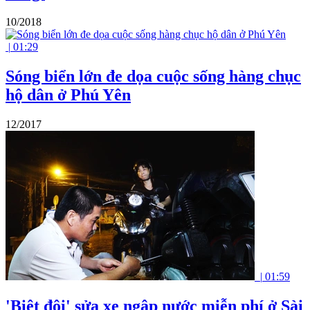
10/2018
|
01:29
Sóng biển lớn đe dọa cuộc sống hàng chục
hộ dân ở Phú Yên
12/2017
|
01:59
'Biệt đội' sửa xe ngập nước miễn phí ở Sài