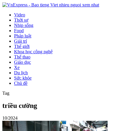
Video
Thời sự
Nhịp sống
Food
Pháp luật
Giải trí
Thế giới
Khoa học công nghệ
Thể thao
Giáo dục
Xe
Du lịch
Sức khỏe
Chủ đề
Tag
triều cường
10/2024