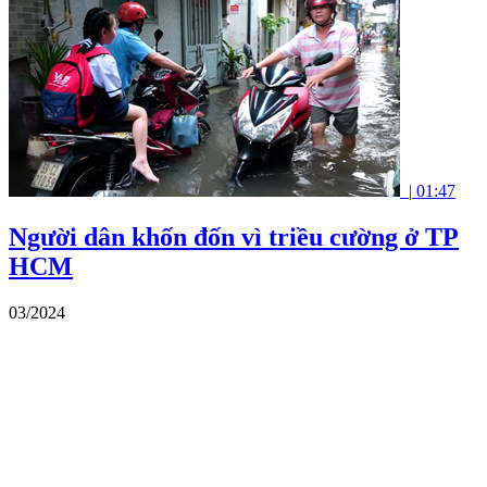
|
01:47
Người dân khốn đốn vì triều cường ở TP
HCM
03/2024