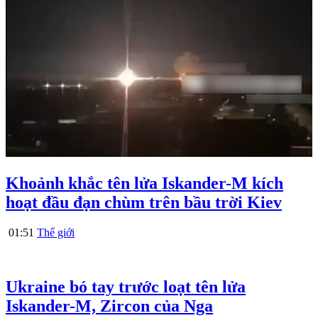
Khoảnh khắc tên lửa Iskander-M kích
hoạt đầu đạn chùm trên bầu trời Kiev
01:51
Thế giới
Ukraine bó tay trước loạt tên lửa
Iskander-M, Zircon của Nga