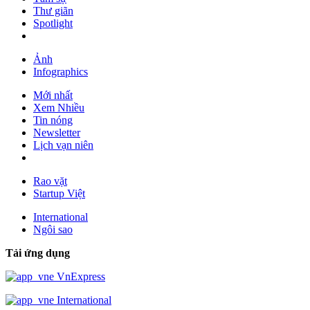
Thư giãn
Spotlight
Ảnh
Infographics
Mới nhất
Xem Nhiều
Tin nóng
Newsletter
Lịch vạn niên
Rao vặt
Startup Việt
International
Ngôi sao
Tải ứng dụng
VnExpress
International