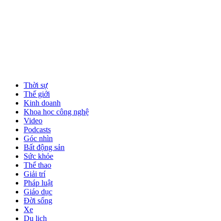
Thời sự
Thế giới
Kinh doanh
Khoa học công nghệ
Video
Podcasts
Góc nhìn
Bất động sản
Sức khỏe
Thể thao
Giải trí
Pháp luật
Giáo dục
Đời sống
Xe
Du lịch