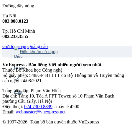
Đường dây nóng
Hà Nội
083.888.0123
Tp. Hồ Chí Minh
082.233.3555
Gửi tòa soạn
Quảng cáo
Điều khoản sử dụng
VnExpress - Báo tiếng Việt nhiều người xem nhất
Thuộc Bộ Khoa học Công nghệ
Số giấy phép: 548/GP-BTTTT do Bộ Thông tin và Truyền thông
cấp ngày 24/08/2021
Tổng biên tập: Phạm Văn Hiếu
Địa chỉ: Tầng 10, Tòa A FPT Tower, số 10 Phạm Văn Bạch,
phường Cầu Giấy, Hà Nội
Điện thoại:
024 7300 8899
- máy lẻ 4500
Email:
webmaster@vnexpress.net
© 1997-2026. Toàn bộ bản quyền thuộc VnExpress