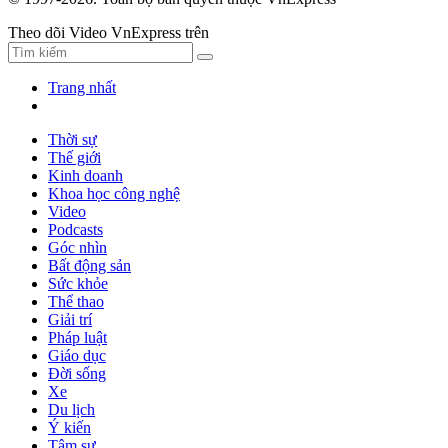
Theo dõi Video VnExpress trên
Trang nhất
Thời sự
Thế giới
Kinh doanh
Khoa học công nghệ
Video
Podcasts
Góc nhìn
Bất động sản
Sức khỏe
Thể thao
Giải trí
Pháp luật
Giáo dục
Đời sống
Xe
Du lịch
Ý kiến
Tâm sự