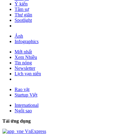
Ý kiến
Tâm sự
Thư giãn
Spotlight
Ảnh
Infographics
Mới nhất
Xem Nhiều
Tin nóng
Newsletter
Lịch vạn niên
Rao vặt
Startup Việt
International
Ngôi sao
Tải ứng dụng
VnExpress