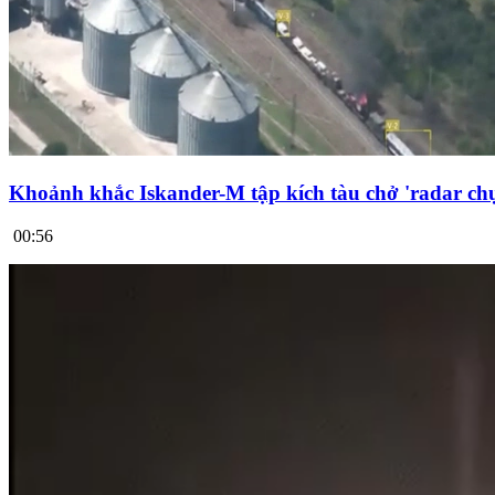
Khoảnh khắc Iskander-M tập kích tàu chở 'radar chụ
00:56