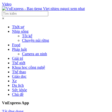
Video
×
Thời sự
Nhịp sống
Tôi kể
Chuyện núi rừng
Food
Pháp luật
Camera an ninh
Giải trí
Thế giới
Khoa học công nghệ
Thể thao
Giáo dục
Xe
Du lịch
Sức khỏe
Chủ đề
VnExpress App
Tải ứng dụng