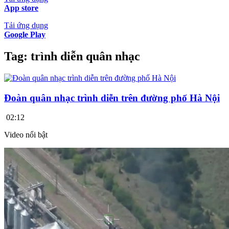
App store
Tải ứng dụng
Google Play
Tag:
trình diễn quân nhạc
Đoàn quân nhạc trình diễn trên đường phố Hà Nội
02:12
Video nổi bật