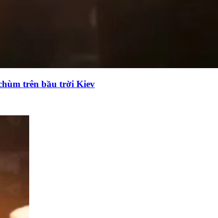
chùm trên bầu trời Kiev