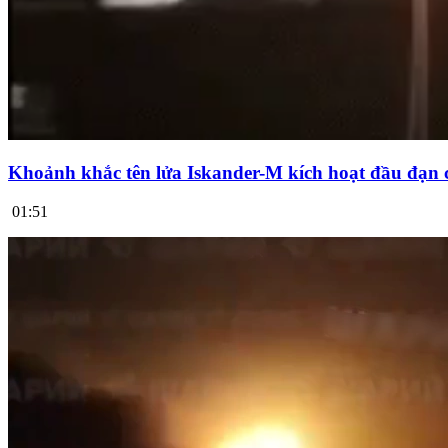
Khoảnh khắc tên lửa Iskander-M kích hoạt đầu đạn 
01:51