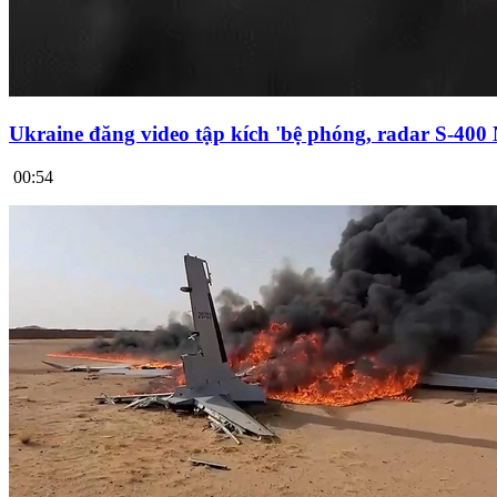
Ukraine đăng video tập kích 'bệ phóng, radar S-400
00:54