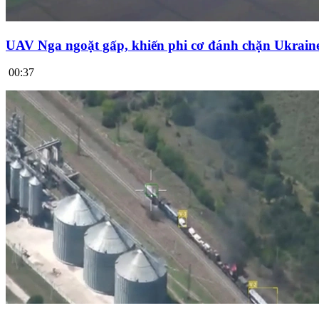
UAV Nga ngoặt gấp, khiến phi cơ đánh chặn Ukrai
00:37