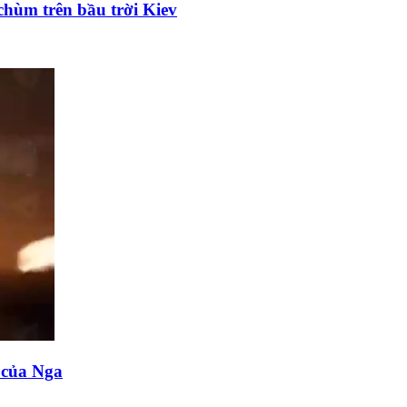
chùm trên bầu trời Kiev
n của Nga