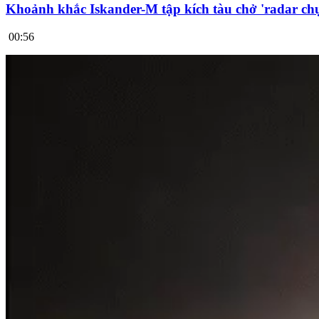
Khoảnh khắc Iskander-M tập kích tàu chở 'radar chụ
00:56