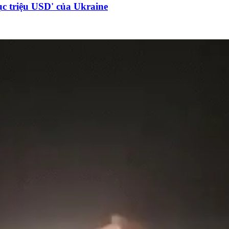
c triệu USD' của Ukraine