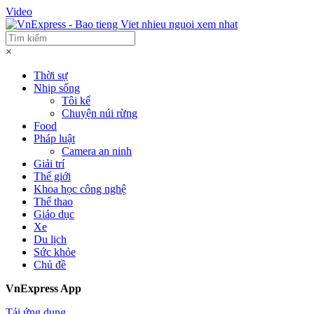
Video
×
Thời sự
Nhịp sống
Tôi kể
Chuyện núi rừng
Food
Pháp luật
Camera an ninh
Giải trí
Thế giới
Khoa học công nghệ
Thể thao
Giáo dục
Xe
Du lịch
Sức khỏe
Chủ đề
VnExpress App
Tải ứng dụng