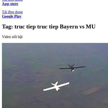
App store
Tải ứng dụng
Google Play
Tag:
truc tiep truc tiep Bayern vs MU
Video nổi bật