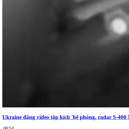
Ukraine đăng video tập kích 'bệ phóng, radar S-400
00:54