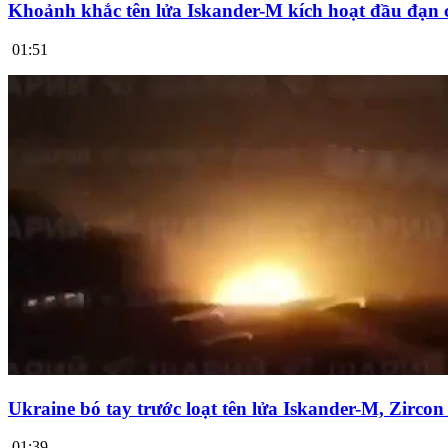
Khoảnh khắc tên lửa Iskander-M kích hoạt đầu đạn 
01:51
Ukraine bó tay trước loạt tên lửa Iskander-M, Zirco
01:39