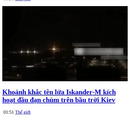
Khoảnh khắc tên lửa Iskander-M kích
hoạt đầu đạn chùm trên bầu trời Kiev
01:51
Thế giới