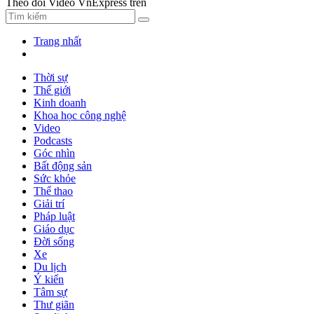
Theo dõi Video VnExpress trên
Trang nhất
Thời sự
Thế giới
Kinh doanh
Khoa học công nghệ
Video
Podcasts
Góc nhìn
Bất động sản
Sức khỏe
Thể thao
Giải trí
Pháp luật
Giáo dục
Đời sống
Xe
Du lịch
Ý kiến
Tâm sự
Thư giãn