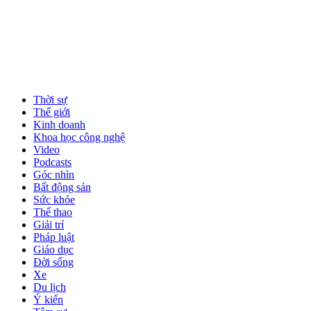
Thời sự
Thế giới
Kinh doanh
Khoa học công nghệ
Video
Podcasts
Góc nhìn
Bất động sản
Sức khỏe
Thể thao
Giải trí
Pháp luật
Giáo dục
Đời sống
Xe
Du lịch
Ý kiến