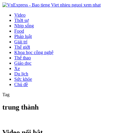
Video
Thời sự
Nhịp sống
Food
Pháp luật
Giải trí
Thế giới
Khoa học công nghệ
Thể thao
Giáo dục
Xe
Du lịch
Sức khỏe
Chủ đề
Tag
trung thành
Video nổi bật