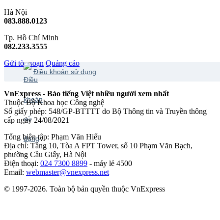
Hà Nội
083.888.0123
Tp. Hồ Chí Minh
082.233.3555
Gửi tòa soạn
Quảng cáo
Điều khoản sử dụng
VnExpress - Báo tiếng Việt nhiều người xem nhất
Thuộc Bộ Khoa học Công nghệ
Số giấy phép: 548/GP-BTTTT do Bộ Thông tin và Truyền thông
cấp ngày 24/08/2021
Tổng biên tập: Phạm Văn Hiếu
Địa chỉ: Tầng 10, Tòa A FPT Tower, số 10 Phạm Văn Bạch,
phường Cầu Giấy, Hà Nội
Điện thoại:
024 7300 8899
- máy lẻ 4500
Email:
webmaster@vnexpress.net
© 1997-2026. Toàn bộ bản quyền thuộc VnExpress