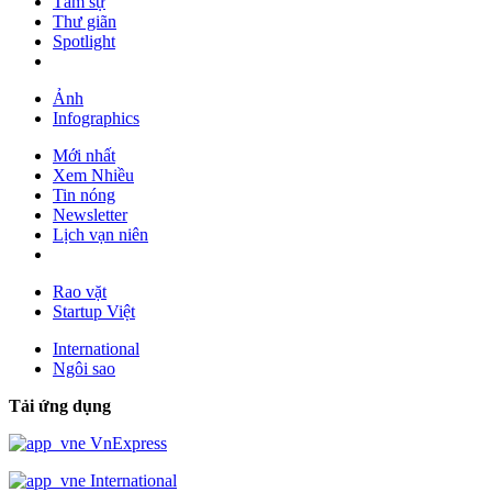
Tâm sự
Thư giãn
Spotlight
Ảnh
Infographics
Mới nhất
Xem Nhiều
Tin nóng
Newsletter
Lịch vạn niên
Rao vặt
Startup Việt
International
Ngôi sao
Tải ứng dụng
VnExpress
International