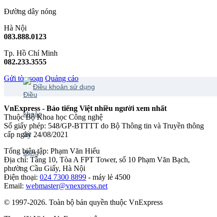
Đường dây nóng
Hà Nội
083.888.0123
Tp. Hồ Chí Minh
082.233.3555
Gửi tòa soạn
Quảng cáo
Điều khoản sử dụng
VnExpress - Báo tiếng Việt nhiều người xem nhất
Thuộc Bộ Khoa học Công nghệ
Số giấy phép: 548/GP-BTTTT do Bộ Thông tin và Truyền thông
cấp ngày 24/08/2021
Tổng biên tập: Phạm Văn Hiếu
Địa chỉ: Tầng 10, Tòa A FPT Tower, số 10 Phạm Văn Bạch,
phường Cầu Giấy, Hà Nội
Điện thoại:
024 7300 8899
- máy lẻ 4500
Email:
webmaster@vnexpress.net
© 1997-2026. Toàn bộ bản quyền thuộc VnExpress