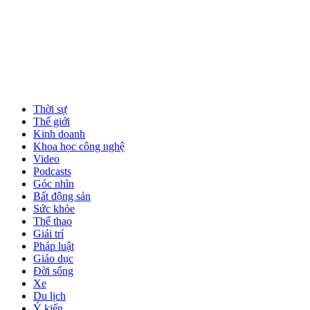
Thời sự
Thế giới
Kinh doanh
Khoa học công nghệ
Video
Podcasts
Góc nhìn
Bất động sản
Sức khỏe
Thể thao
Giải trí
Pháp luật
Giáo dục
Đời sống
Xe
Du lịch
Ý kiến