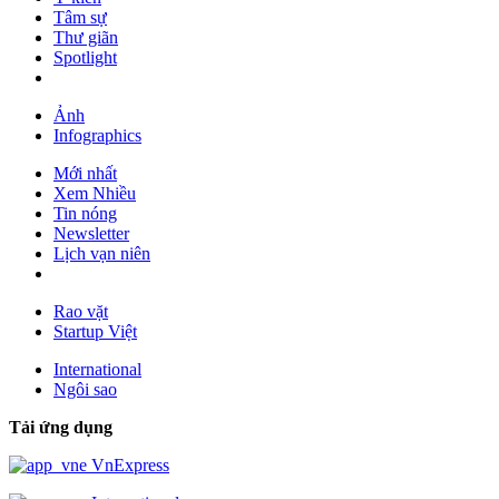
Tâm sự
Thư giãn
Spotlight
Ảnh
Infographics
Mới nhất
Xem Nhiều
Tin nóng
Newsletter
Lịch vạn niên
Rao vặt
Startup Việt
International
Ngôi sao
Tải ứng dụng
VnExpress