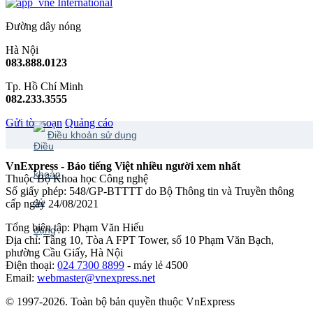
International
Đường dây nóng
Hà Nội
083.888.0123
Tp. Hồ Chí Minh
082.233.3555
Gửi tòa soạn
Quảng cáo
Điều khoản sử dụng
VnExpress - Báo tiếng Việt nhiều người xem nhất
Thuộc Bộ Khoa học Công nghệ
Số giấy phép: 548/GP-BTTTT do Bộ Thông tin và Truyền thông
cấp ngày 24/08/2021
Tổng biên tập: Phạm Văn Hiếu
Địa chỉ: Tầng 10, Tòa A FPT Tower, số 10 Phạm Văn Bạch,
phường Cầu Giấy, Hà Nội
Điện thoại:
024 7300 8899
- máy lẻ 4500
Email:
webmaster@vnexpress.net
© 1997-2026. Toàn bộ bản quyền thuộc VnExpress