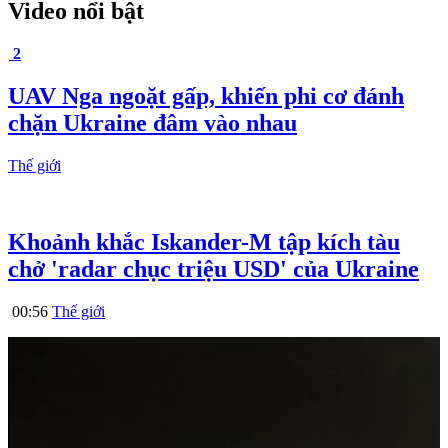
Video nổi bật
2
UAV Nga ngoặt gấp, khiến phi cơ đánh
chặn Ukraine đâm vào nhau
Thế giới
Khoảnh khắc Iskander-M tập kích tàu
chở 'radar chục triệu USD' của Ukraine
00:56
Thế giới