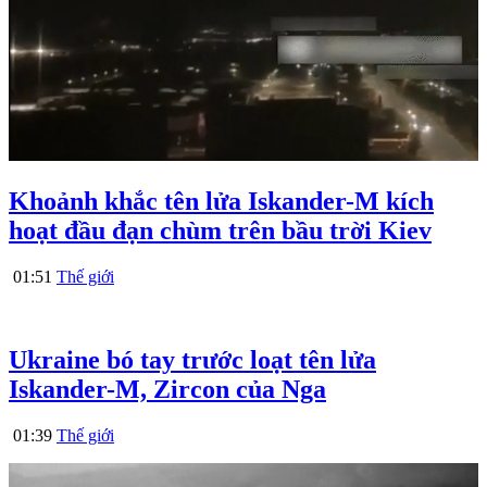
Khoảnh khắc tên lửa Iskander-M kích
hoạt đầu đạn chùm trên bầu trời Kiev
01:51
Thế giới
Ukraine bó tay trước loạt tên lửa
Iskander-M, Zircon của Nga
01:39
Thế giới