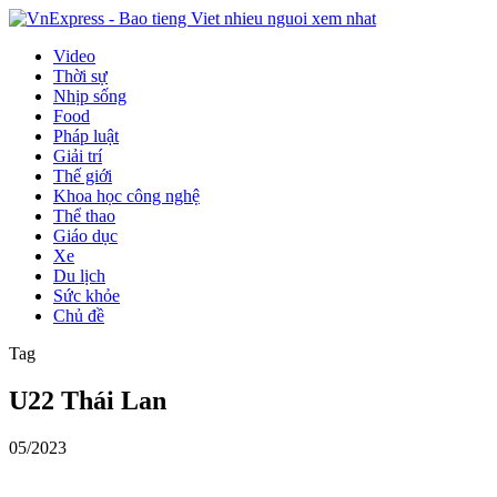
Video
Thời sự
Nhịp sống
Food
Pháp luật
Giải trí
Thế giới
Khoa học công nghệ
Thể thao
Giáo dục
Xe
Du lịch
Sức khỏe
Chủ đề
Tag
U22 Thái Lan
05/2023