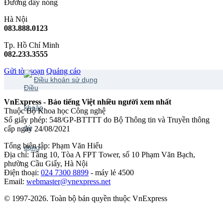
Đường dây nóng
Hà Nội
083.888.0123
Tp. Hồ Chí Minh
082.233.3555
Gửi tòa soạn
Quảng cáo
Điều khoản sử dụng
VnExpress - Báo tiếng Việt nhiều người xem nhất
Thuộc Bộ Khoa học Công nghệ
Số giấy phép: 548/GP-BTTTT do Bộ Thông tin và Truyền thông
cấp ngày 24/08/2021
Tổng biên tập: Phạm Văn Hiếu
Địa chỉ: Tầng 10, Tòa A FPT Tower, số 10 Phạm Văn Bạch,
phường Cầu Giấy, Hà Nội
Điện thoại:
024 7300 8899
- máy lẻ 4500
Email:
webmaster@vnexpress.net
© 1997-2026. Toàn bộ bản quyền thuộc VnExpress