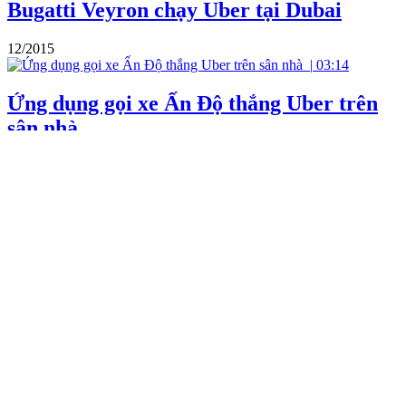
Bugatti Veyron chạy Uber tại Dubai
12/2015
|
03:14
Ứng dụng gọi xe Ấn Độ thắng Uber trên
sân nhà
12/2014
|
00:33
Ấn Độ bắt tài xế taxi Uber bị tố hiếp dâm
Video nổi bật
2
Mỹ nhân 'Hộ linh tráng sĩ': Tôi biết ơn
Johnny Trí Nguyễn