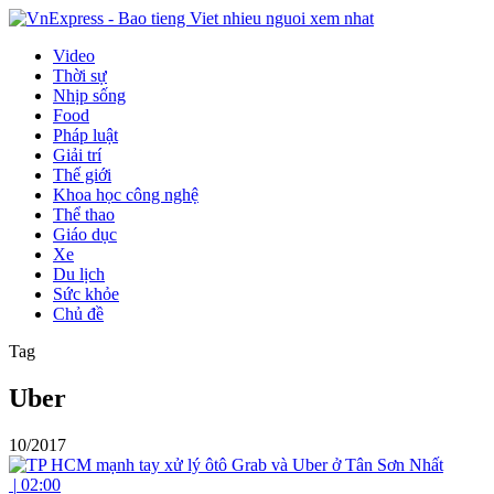
Video
Thời sự
Nhịp sống
Food
Pháp luật
Giải trí
Thế giới
Khoa học công nghệ
Thể thao
Giáo dục
Xe
Du lịch
Sức khỏe
Chủ đề
Tag
Uber
10/2017
|
02:00