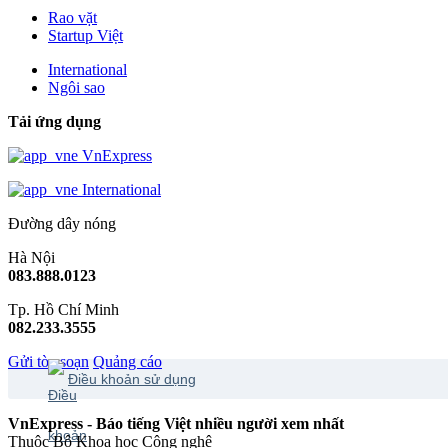
Rao vặt
Startup Việt
International
Ngôi sao
Tải ứng dụng
VnExpress
International
Đường dây nóng
Hà Nội
083.888.0123
Tp. Hồ Chí Minh
082.233.3555
Gửi tòa soạn
Quảng cáo
Điều khoản sử dụng
VnExpress - Báo tiếng Việt nhiều người xem nhất
Thuộc Bộ Khoa học Công nghệ