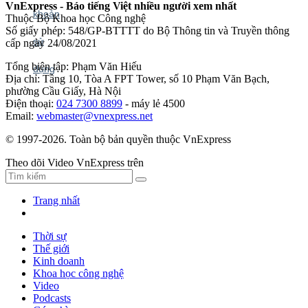
VnExpress - Báo tiếng Việt nhiều người xem nhất
Thuộc Bộ Khoa học Công nghệ
Số giấy phép: 548/GP-BTTTT do Bộ Thông tin và Truyền thông
cấp ngày 24/08/2021
Tổng biên tập: Phạm Văn Hiếu
Địa chỉ: Tầng 10, Tòa A FPT Tower, số 10 Phạm Văn Bạch,
phường Cầu Giấy, Hà Nội
Điện thoại:
024 7300 8899
- máy lẻ 4500
Email:
webmaster@vnexpress.net
© 1997-2026. Toàn bộ bản quyền thuộc VnExpress
Theo dõi Video VnExpress trên
Trang nhất
Thời sự
Thế giới
Kinh doanh
Khoa học công nghệ
Video
Podcasts