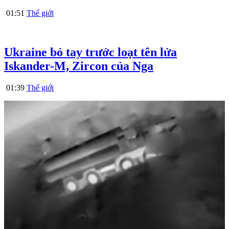
01:51
Thế giới
Ukraine bó tay trước loạt tên lửa
Iskander-M, Zircon của Nga
01:39
Thế giới