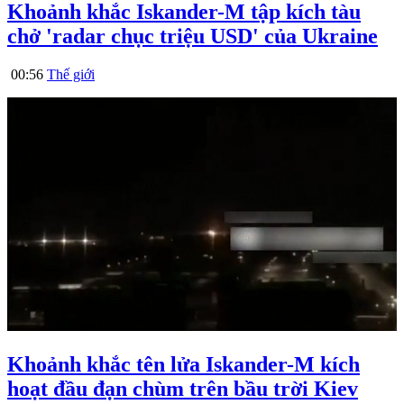
Khoảnh khắc Iskander-M tập kích tàu
chở 'radar chục triệu USD' của Ukraine
00:56
Thế giới
Khoảnh khắc tên lửa Iskander-M kích
hoạt đầu đạn chùm trên bầu trời Kiev