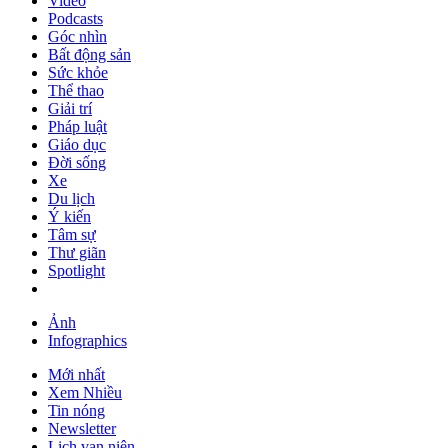
Video
Podcasts
Góc nhìn
Bất động sản
Sức khỏe
Thể thao
Giải trí
Pháp luật
Giáo dục
Đời sống
Xe
Du lịch
Ý kiến
Tâm sự
Thư giãn
Spotlight
Ảnh
Infographics
Mới nhất
Xem Nhiều
Tin nóng
Newsletter
Lịch vạn niên