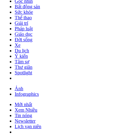
Góc nhìn
Bất động sản
Sức khỏe
Thể thao
Giải trí
Pháp luật
Giáo dục
Đời sống
Xe
Du lịch
Ý kiến
Tâm sự
Thư giãn
Spotlight
Ảnh
Infographics
Mới nhất
Xem Nhiều
Tin nóng
Newsletter
Lịch vạn niên