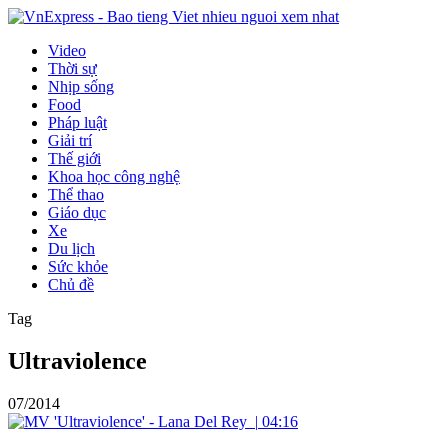
Video
Thời sự
Nhịp sống
Food
Pháp luật
Giải trí
Thế giới
Khoa học công nghệ
Thể thao
Giáo dục
Xe
Du lịch
Sức khỏe
Chủ đề
Tag
Ultraviolence
07/2014
|
04:16