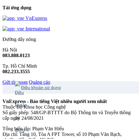
Tải ứng dụng
VnExpress
International
Đường dây nóng
Hà Nội
083.888.0123
Tp. Hồ Chí Minh
082.233.3555
Gửi tòa soạn
Quảng cáo
Điều khoản sử dụng
VnExpress - Báo tiếng Việt nhiều người xem nhất
Thuộc Bộ Khoa học Công nghệ
Số giấy phép: 548/GP-BTTTT do Bộ Thông tin và Truyền thông
cấp ngày 24/08/2021
Tổng biên tập: Phạm Văn Hiếu
Địa chỉ: Tầng 10, Tòa A FPT Tower, số 10 Phạm Văn Bạch,