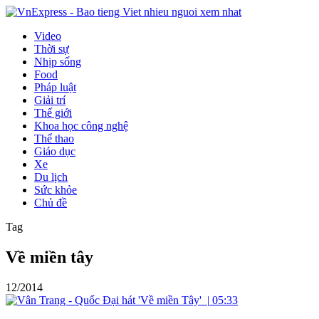
Video
Thời sự
Nhịp sống
Food
Pháp luật
Giải trí
Thế giới
Khoa học công nghệ
Thể thao
Giáo dục
Xe
Du lịch
Sức khỏe
Chủ đề
Tag
Về miền tây
12/2014
|
05:33