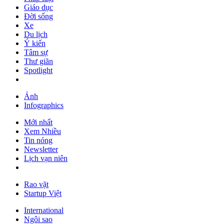
Giáo dục
Đời sống
Xe
Du lịch
Ý kiến
Tâm sự
Thư giãn
Spotlight
Ảnh
Infographics
Mới nhất
Xem Nhiều
Tin nóng
Newsletter
Lịch vạn niên
Rao vặt
Startup Việt
International
Ngôi sao