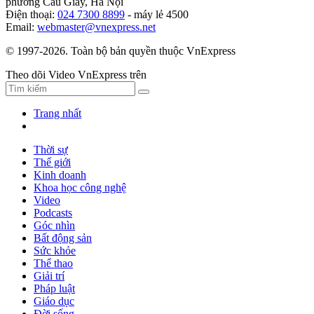
phường Cầu Giấy, Hà Nội
Điện thoại:
024 7300 8899
- máy lẻ 4500
Email:
webmaster@vnexpress.net
© 1997-2026. Toàn bộ bản quyền thuộc VnExpress
Theo dõi Video VnExpress trên
Trang nhất
Thời sự
Thế giới
Kinh doanh
Khoa học công nghệ
Video
Podcasts
Góc nhìn
Bất động sản
Sức khỏe
Thể thao
Giải trí
Pháp luật
Giáo dục
Đời sống