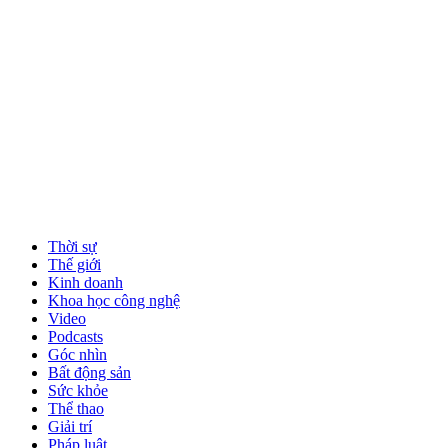
Thời sự
Thế giới
Kinh doanh
Khoa học công nghệ
Video
Podcasts
Góc nhìn
Bất động sản
Sức khỏe
Thể thao
Giải trí
Pháp luật