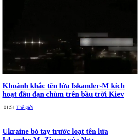
Khoảnh khắc tên lửa Iskander-M kích
hoạt đầu đạn chùm trên bầu trời Kiev
01:51
Thế giới
Ukraine bó tay trước loạt tên lửa
Iskander-M, Zircon của Nga