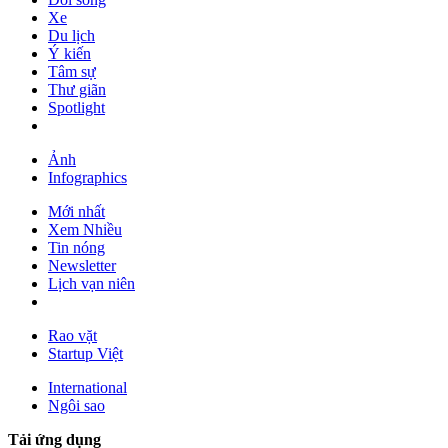
Xe
Du lịch
Ý kiến
Tâm sự
Thư giãn
Spotlight
Ảnh
Infographics
Mới nhất
Xem Nhiều
Tin nóng
Newsletter
Lịch vạn niên
Rao vặt
Startup Việt
International
Ngôi sao
Tải ứng dụng