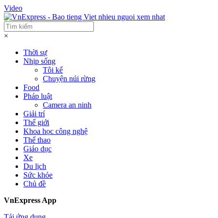
Video
×
Thời sự
Nhịp sống
Tôi kể
Chuyện núi rừng
Food
Pháp luật
Camera an ninh
Giải trí
Thế giới
Khoa học công nghệ
Thể thao
Giáo dục
Xe
Du lịch
Sức khỏe
Chủ đề
VnExpress App
Tải ứng dụng