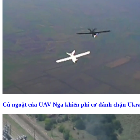
Cú ngoặt của UAV Nga khiến phi cơ đánh chặn Ukra