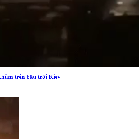
chùm trên bầu trời Kiev