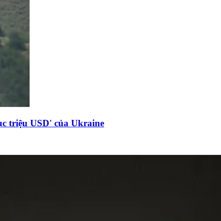
c triệu USD' của Ukraine