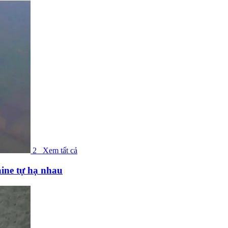
2
Xem tất cả
ine tự hạ nhau