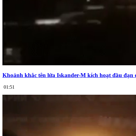
Khoảnh khắc tên lửa Iskander-M kích hoạt đầu đạn 
01:51