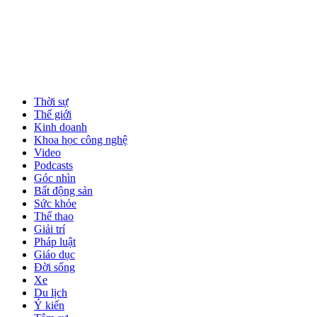
Thời sự
Thế giới
Kinh doanh
Khoa học công nghệ
Video
Podcasts
Góc nhìn
Bất động sản
Sức khỏe
Thể thao
Giải trí
Pháp luật
Giáo dục
Đời sống
Xe
Du lịch
Ý kiến