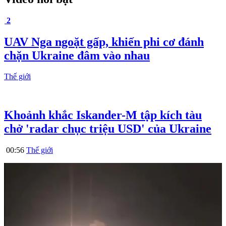
2
UAV Nga ngoặt gấp, khiến phi cơ đánh
chặn Ukraine đâm vào nhau
Thế giới
Khoảnh khắc Iskander-M tập kích tàu
chở 'radar chục triệu USD' của Ukraine
00:56
Thế giới