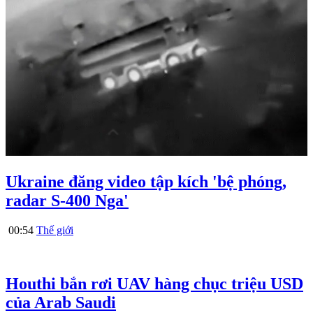
Ukraine đăng video tập kích 'bệ phóng,
radar S-400 Nga'
00:54
Thế giới
Houthi bắn rơi UAV hàng chục triệu USD
của Arab Saudi