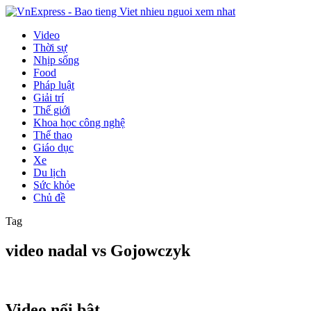
Video
Thời sự
Nhịp sống
Food
Pháp luật
Giải trí
Thế giới
Khoa học công nghệ
Thể thao
Giáo dục
Xe
Du lịch
Sức khỏe
Chủ đề
Tag
video nadal vs Gojowczyk
Video nổi bật