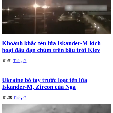
Khoảnh khắc tên lửa Iskander-M kích
hoạt đầu đạn chùm trên bầu trời Kiev
01:51
Thế giới
Ukraine bó tay trước loạt tên lửa
Iskander-M, Zircon của Nga
01:39
Thế giới