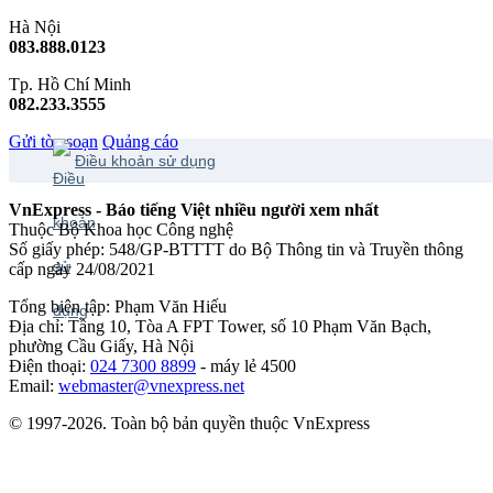
Hà Nội
083.888.0123
Tp. Hồ Chí Minh
082.233.3555
Gửi tòa soạn
Quảng cáo
Điều khoản sử dụng
VnExpress - Báo tiếng Việt nhiều người xem nhất
Thuộc Bộ Khoa học Công nghệ
Số giấy phép: 548/GP-BTTTT do Bộ Thông tin và Truyền thông
cấp ngày 24/08/2021
Tổng biên tập: Phạm Văn Hiếu
Địa chỉ: Tầng 10, Tòa A FPT Tower, số 10 Phạm Văn Bạch,
phường Cầu Giấy, Hà Nội
Điện thoại:
024 7300 8899
- máy lẻ 4500
Email:
webmaster@vnexpress.net
© 1997-2026. Toàn bộ bản quyền thuộc VnExpress