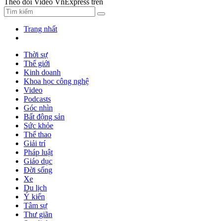
Theo dõi Video VnExpress trên
Trang nhất
Thời sự
Thế giới
Kinh doanh
Khoa học công nghệ
Video
Podcasts
Góc nhìn
Bất động sản
Sức khỏe
Thể thao
Giải trí
Pháp luật
Giáo dục
Đời sống
Xe
Du lịch
Ý kiến
Tâm sự
Thư giãn