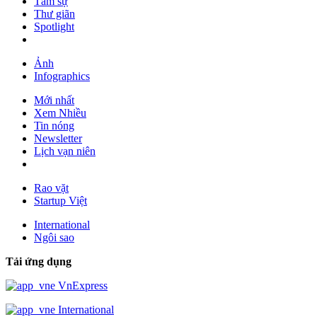
Tâm sự
Thư giãn
Spotlight
Ảnh
Infographics
Mới nhất
Xem Nhiều
Tin nóng
Newsletter
Lịch vạn niên
Rao vặt
Startup Việt
International
Ngôi sao
Tải ứng dụng
VnExpress
International