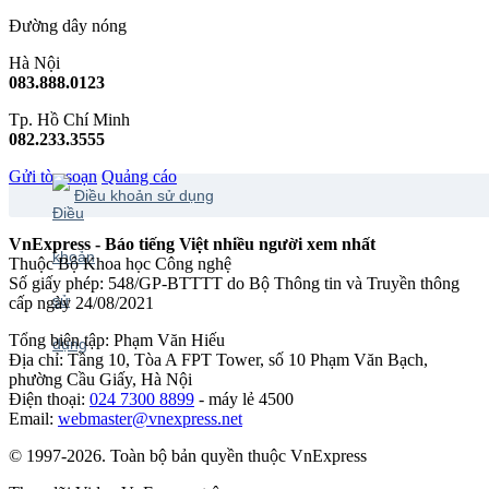
Đường dây nóng
Hà Nội
083.888.0123
Tp. Hồ Chí Minh
082.233.3555
Gửi tòa soạn
Quảng cáo
Điều khoản sử dụng
VnExpress - Báo tiếng Việt nhiều người xem nhất
Thuộc Bộ Khoa học Công nghệ
Số giấy phép: 548/GP-BTTTT do Bộ Thông tin và Truyền thông
cấp ngày 24/08/2021
Tổng biên tập: Phạm Văn Hiếu
Địa chỉ: Tầng 10, Tòa A FPT Tower, số 10 Phạm Văn Bạch,
phường Cầu Giấy, Hà Nội
Điện thoại:
024 7300 8899
- máy lẻ 4500
Email:
webmaster@vnexpress.net
© 1997-2026. Toàn bộ bản quyền thuộc VnExpress