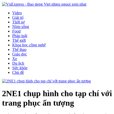
Video
Giải trí
Thời sự
Nhịp sống
Food
Pháp luật
Thế giới
Khoa học công nghệ
Thể thao
Giáo dục
Xe
Du lịch
Sức khỏe
Chủ đề
2NE1 chụp hình cho tạp chí với
trang phục ấn tượng