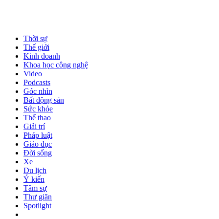
Thời sự
Thế giới
Kinh doanh
Khoa học công nghệ
Video
Podcasts
Góc nhìn
Bất động sản
Sức khỏe
Thể thao
Giải trí
Pháp luật
Giáo dục
Đời sống
Xe
Du lịch
Ý kiến
Tâm sự
Thư giãn
Spotlight