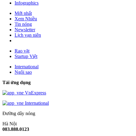
Infographics
Mới nhất
Xem Nhiều
Tin nóng
Newsletter
Lịch vạn niên
Rao vặt
Startup Việt
International
Ngôi sao
Tải ứng dụng
VnExpress
International
Đường dây nóng
Hà Nội
083.888.0123