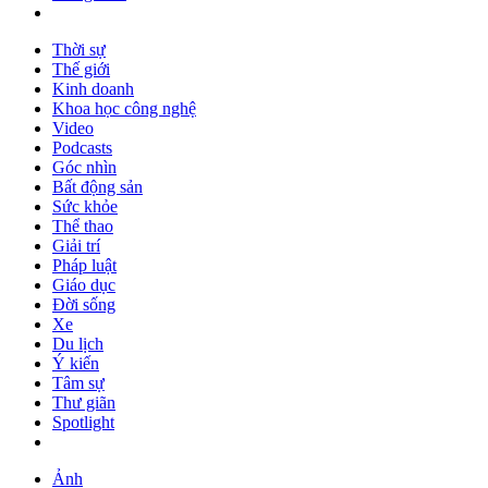
Thời sự
Thế giới
Kinh doanh
Khoa học công nghệ
Video
Podcasts
Góc nhìn
Bất động sản
Sức khỏe
Thể thao
Giải trí
Pháp luật
Giáo dục
Đời sống
Xe
Du lịch
Ý kiến
Tâm sự
Thư giãn
Spotlight
Ảnh