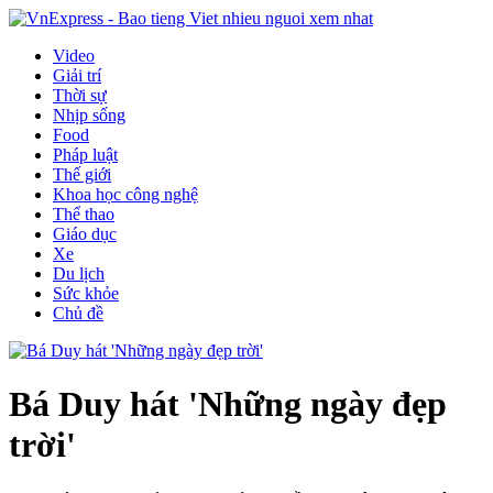
Video
Giải trí
Thời sự
Nhịp sống
Food
Pháp luật
Thế giới
Khoa học công nghệ
Thể thao
Giáo dục
Xe
Du lịch
Sức khỏe
Chủ đề
Bá Duy hát 'Những ngày đẹp
trời'