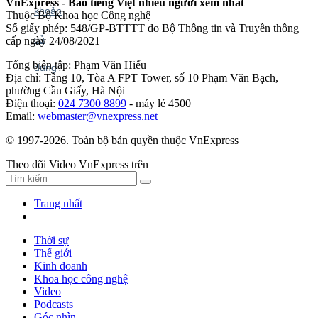
VnExpress - Báo tiếng Việt nhiều người xem nhất
Thuộc Bộ Khoa học Công nghệ
Số giấy phép: 548/GP-BTTTT do Bộ Thông tin và Truyền thông
cấp ngày 24/08/2021
Tổng biên tập: Phạm Văn Hiếu
Địa chỉ: Tầng 10, Tòa A FPT Tower, số 10 Phạm Văn Bạch,
phường Cầu Giấy, Hà Nội
Điện thoại:
024 7300 8899
- máy lẻ 4500
Email:
webmaster@vnexpress.net
© 1997-2026. Toàn bộ bản quyền thuộc VnExpress
Theo dõi Video VnExpress trên
Trang nhất
Thời sự
Thế giới
Kinh doanh
Khoa học công nghệ
Video
Podcasts
Góc nhìn