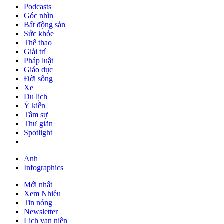
Podcasts
Góc nhìn
Bất động sản
Sức khỏe
Thể thao
Giải trí
Pháp luật
Giáo dục
Đời sống
Xe
Du lịch
Ý kiến
Tâm sự
Thư giãn
Spotlight
Ảnh
Infographics
Mới nhất
Xem Nhiều
Tin nóng
Newsletter
Lịch vạn niên