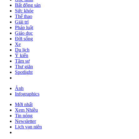
Bất động sản
Sức khỏe
Thể thao
Giải trí
Pháp luật
Giáo dục
Đời sống
Xe
Du lịch
Ý kiến
Tâm sự
Thư giãn
Spotlight
Ảnh
Infographics
Mới nhất
Xem Nhiều
Tin nóng
Newsletter
Lịch vạn niên