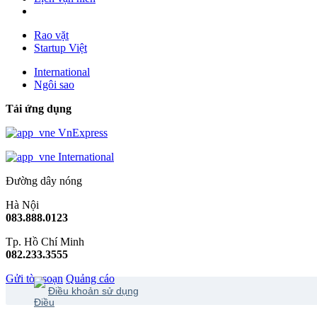
Rao vặt
Startup Việt
International
Ngôi sao
Tải ứng dụng
VnExpress
International
Đường dây nóng
Hà Nội
083.888.0123
Tp. Hồ Chí Minh
082.233.3555
Gửi tòa soạn
Quảng cáo
Điều khoản sử dụng