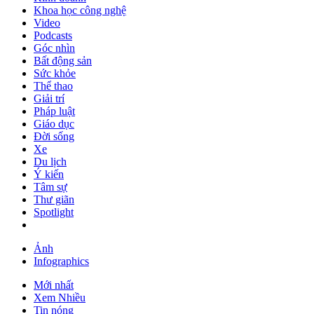
Khoa học công nghệ
Video
Podcasts
Góc nhìn
Bất động sản
Sức khỏe
Thể thao
Giải trí
Pháp luật
Giáo dục
Đời sống
Xe
Du lịch
Ý kiến
Tâm sự
Thư giãn
Spotlight
Ảnh
Infographics
Mới nhất
Xem Nhiều
Tin nóng