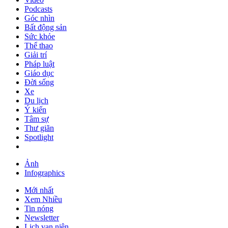
Podcasts
Góc nhìn
Bất động sản
Sức khỏe
Thể thao
Giải trí
Pháp luật
Giáo dục
Đời sống
Xe
Du lịch
Ý kiến
Tâm sự
Thư giãn
Spotlight
Ảnh
Infographics
Mới nhất
Xem Nhiều
Tin nóng
Newsletter
Lịch vạn niên