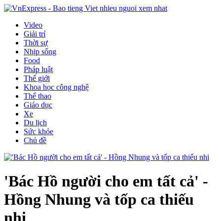
Video
Giải trí
Thời sự
Nhịp sống
Food
Pháp luật
Thế giới
Khoa học công nghệ
Thể thao
Giáo dục
Xe
Du lịch
Sức khỏe
Chủ đề
'Bác Hồ người cho em tất cả' -
Hồng Nhung và tốp ca thiếu
nhi