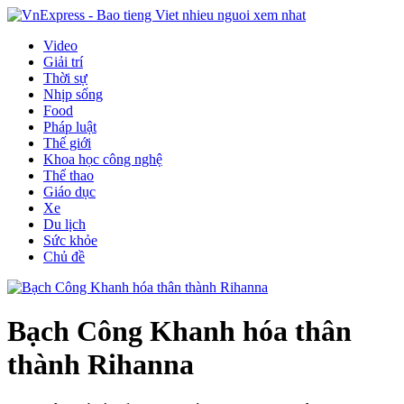
Video
Giải trí
Thời sự
Nhịp sống
Food
Pháp luật
Thế giới
Khoa học công nghệ
Thể thao
Giáo dục
Xe
Du lịch
Sức khỏe
Chủ đề
Bạch Công Khanh hóa thân
thành Rihanna