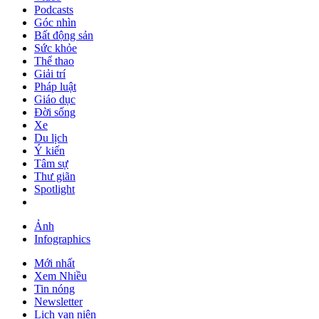
Podcasts
Góc nhìn
Bất động sản
Sức khỏe
Thể thao
Giải trí
Pháp luật
Giáo dục
Đời sống
Xe
Du lịch
Ý kiến
Tâm sự
Thư giãn
Spotlight
Ảnh
Infographics
Mới nhất
Xem Nhiều
Tin nóng
Newsletter
Lịch vạn niên