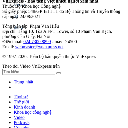
VnExpress - Báo tiếng Việt nhiều người xem nhất
Thuộc Bộ Khoa học Công nghệ
Số giấy phép: 548/GP-BTTTT do Bộ Thông tin và Truyền thông
cấp ngày 24/08/2021
Tổng biên tập: Phạm Văn Hiếu
Địa chỉ: Tầng 10, Tòa A FPT Tower, số 10 Phạm Văn Bạch,
phường Cầu Giấy, Hà Nội
Điện thoại:
024 7300 8899
- máy lẻ 4500
Email:
webmaster@vnexpress.net
© 1997-2026. Toàn bộ bản quyền thuộc VnExpress
Theo dõi Video VnExpress trên
Trang nhất
Thời sự
Thế giới
Kinh doanh
Khoa học công nghệ
Video
Podcasts
Góc nhìn