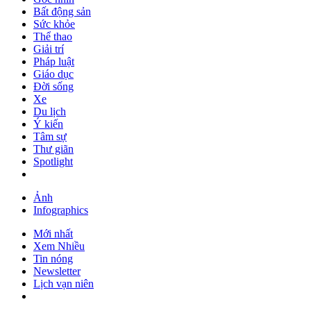
Bất động sản
Sức khỏe
Thể thao
Giải trí
Pháp luật
Giáo dục
Đời sống
Xe
Du lịch
Ý kiến
Tâm sự
Thư giãn
Spotlight
Ảnh
Infographics
Mới nhất
Xem Nhiều
Tin nóng
Newsletter
Lịch vạn niên