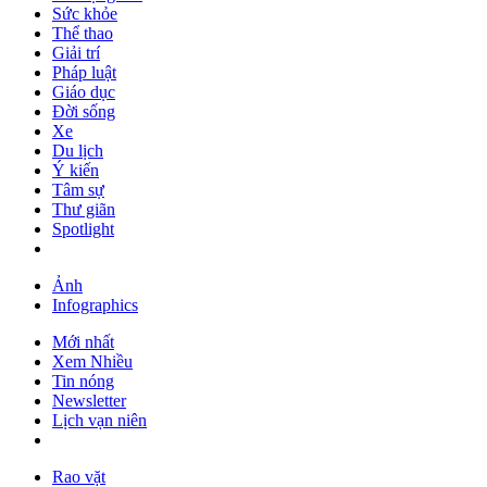
Sức khỏe
Thể thao
Giải trí
Pháp luật
Giáo dục
Đời sống
Xe
Du lịch
Ý kiến
Tâm sự
Thư giãn
Spotlight
Ảnh
Infographics
Mới nhất
Xem Nhiều
Tin nóng
Newsletter
Lịch vạn niên
Rao vặt