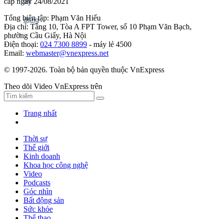
cấp ngày 24/08/2021
Tổng biên tập: Phạm Văn Hiếu
Địa chỉ: Tầng 10, Tòa A FPT Tower, số 10 Phạm Văn Bạch,
phường Cầu Giấy, Hà Nội
Điện thoại:
024 7300 8899
- máy lẻ 4500
Email:
webmaster@vnexpress.net
© 1997-2026. Toàn bộ bản quyền thuộc VnExpress
Theo dõi Video VnExpress trên
Trang nhất
Thời sự
Thế giới
Kinh doanh
Khoa học công nghệ
Video
Podcasts
Góc nhìn
Bất động sản
Sức khỏe
Thể thao