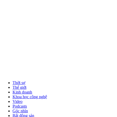
Thời sự
Thế giới
Kinh doanh
Khoa học công nghệ
Video
Podcasts
Góc nhìn
Bất động sản