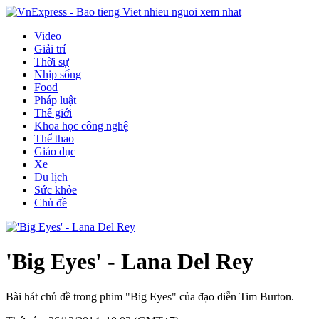
Video
Giải trí
Thời sự
Nhịp sống
Food
Pháp luật
Thế giới
Khoa học công nghệ
Thể thao
Giáo dục
Xe
Du lịch
Sức khỏe
Chủ đề
'Big Eyes' - Lana Del Rey
Bài hát chủ đề trong phim "Big Eyes" của đạo diễn Tim Burton.