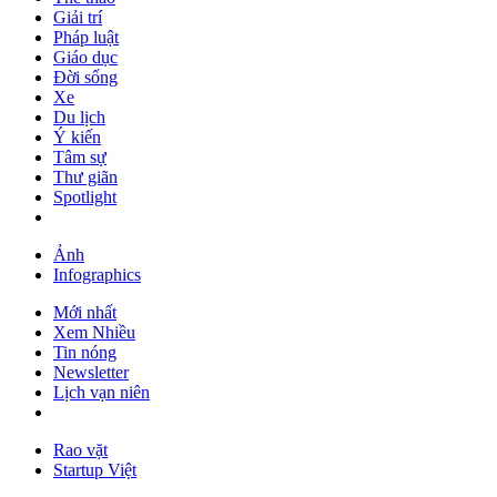
Giải trí
Pháp luật
Giáo dục
Đời sống
Xe
Du lịch
Ý kiến
Tâm sự
Thư giãn
Spotlight
Ảnh
Infographics
Mới nhất
Xem Nhiều
Tin nóng
Newsletter
Lịch vạn niên
Rao vặt
Startup Việt