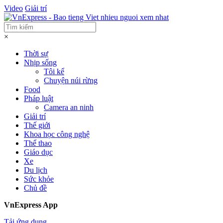
Video
Giải trí
×
Thời sự
Nhịp sống
Tôi kể
Chuyện núi rừng
Food
Pháp luật
Camera an ninh
Giải trí
Thế giới
Khoa học công nghệ
Thể thao
Giáo dục
Xe
Du lịch
Sức khỏe
Chủ đề
VnExpress App
Tải ứng dụng