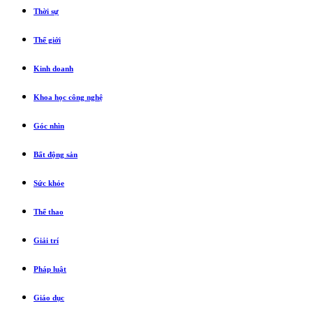
Thời sự
Thế giới
Kinh doanh
Khoa học công nghệ
Góc nhìn
Bất động sản
Sức khỏe
Thể thao
Giải trí
Pháp luật
Giáo dục