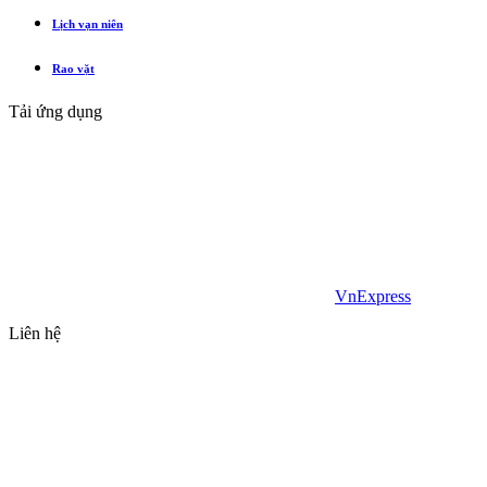
Lịch vạn niên
Rao vặt
Tải ứng dụng
VnExpress
Liên hệ