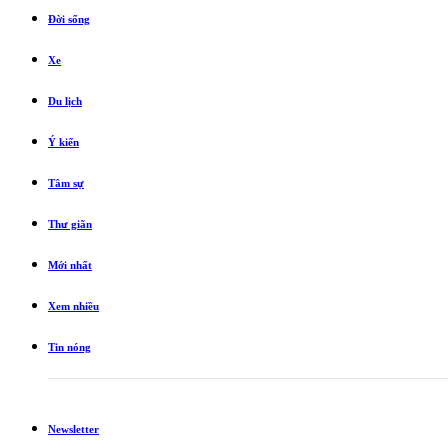
Đời sống
Xe
Du lịch
Ý kiến
Tâm sự
Thư giãn
Mới nhất
Xem nhiều
Tin nóng
Newsletter