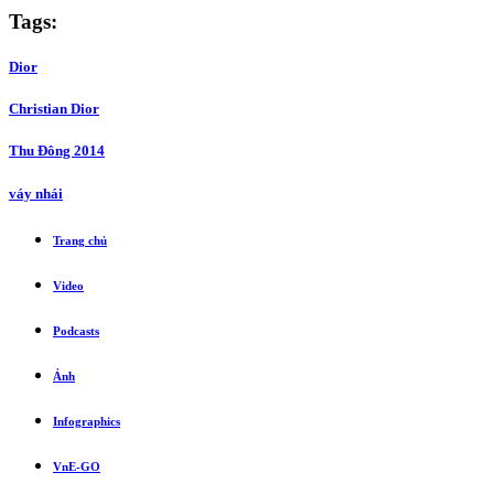
Tags:
Dior
Christian Dior
Thu Đông 2014
váy nhái
Trang chủ
Video
Podcasts
Ảnh
Infographics
VnE-GO