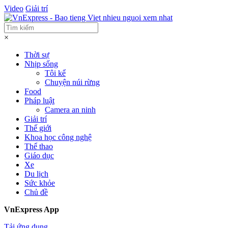
Video
Giải trí
×
Thời sự
Nhịp sống
Tôi kể
Chuyện núi rừng
Food
Pháp luật
Camera an ninh
Giải trí
Thế giới
Khoa học công nghệ
Thể thao
Giáo dục
Xe
Du lịch
Sức khỏe
Chủ đề
VnExpress App
Tải ứng dụng