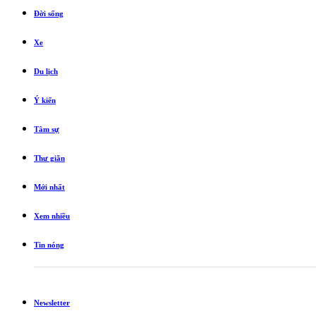
Đời sống
Xe
Du lịch
Ý kiến
Tâm sự
Thư giãn
Mới nhất
Xem nhiều
Tin nóng
Newsletter