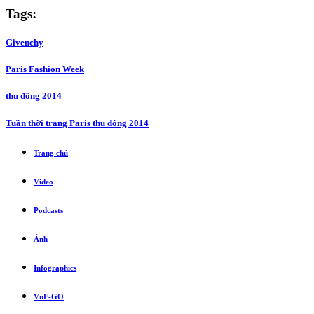
Tags:
Givenchy
Paris Fashion Week
thu đông 2014
Tuần thời trang Paris thu đông 2014
Trang chủ
Video
Podcasts
Ảnh
Infographics
VnE-GO