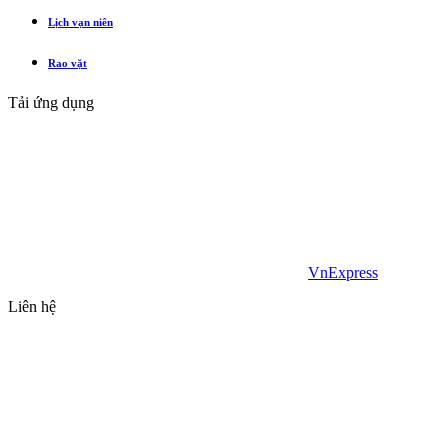
Lịch vạn niên
Rao vặt
Tải ứng dụng
VnExpress
Liên hệ