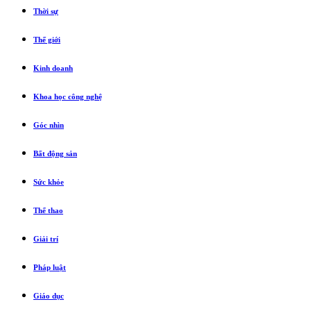
Thời sự
Thế giới
Kinh doanh
Khoa học công nghệ
Góc nhìn
Bất động sản
Sức khỏe
Thể thao
Giải trí
Pháp luật
Giáo dục