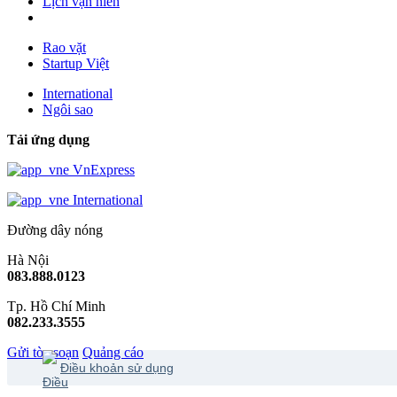
Lịch vạn niên
Rao vặt
Startup Việt
International
Ngôi sao
Tải ứng dụng
VnExpress
International
Đường dây nóng
Hà Nội
083.888.0123
Tp. Hồ Chí Minh
082.233.3555
Gửi tòa soạn
Quảng cáo
Điều khoản sử dụng