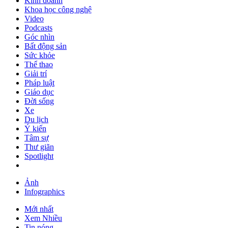
Kinh doanh
Khoa học công nghệ
Video
Podcasts
Góc nhìn
Bất động sản
Sức khỏe
Thể thao
Giải trí
Pháp luật
Giáo dục
Đời sống
Xe
Du lịch
Ý kiến
Tâm sự
Thư giãn
Spotlight
Ảnh
Infographics
Mới nhất
Xem Nhiều
Tin nóng