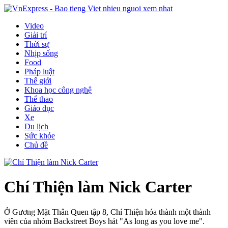
Video
Giải trí
Thời sự
Nhịp sống
Food
Pháp luật
Thế giới
Khoa học công nghệ
Thể thao
Giáo dục
Xe
Du lịch
Sức khỏe
Chủ đề
Chí Thiện làm Nick Carter
Ở Gương Mặt Thân Quen tập 8, Chí Thiện hóa thành một thành
viên của nhóm Backstreet Boys hát "As long as you love me".