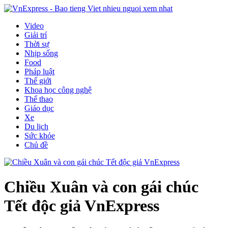
Video
Giải trí
Thời sự
Nhịp sống
Food
Pháp luật
Thế giới
Khoa học công nghệ
Thể thao
Giáo dục
Xe
Du lịch
Sức khỏe
Chủ đề
Chiều Xuân và con gái chúc
Tết độc giả VnExpress