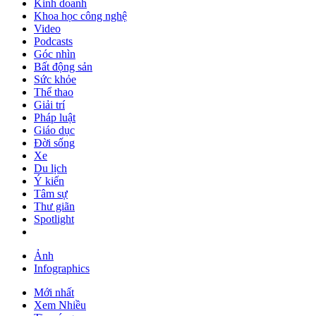
Kinh doanh
Khoa học công nghệ
Video
Podcasts
Góc nhìn
Bất động sản
Sức khỏe
Thể thao
Giải trí
Pháp luật
Giáo dục
Đời sống
Xe
Du lịch
Ý kiến
Tâm sự
Thư giãn
Spotlight
Ảnh
Infographics
Mới nhất
Xem Nhiều