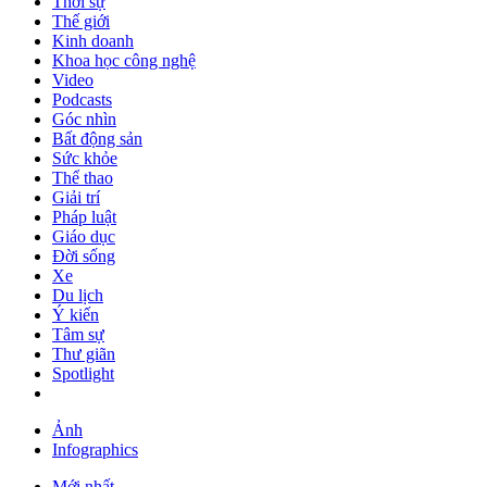
Thời sự
Thế giới
Kinh doanh
Khoa học công nghệ
Video
Podcasts
Góc nhìn
Bất động sản
Sức khỏe
Thể thao
Giải trí
Pháp luật
Giáo dục
Đời sống
Xe
Du lịch
Ý kiến
Tâm sự
Thư giãn
Spotlight
Ảnh
Infographics
Mới nhất