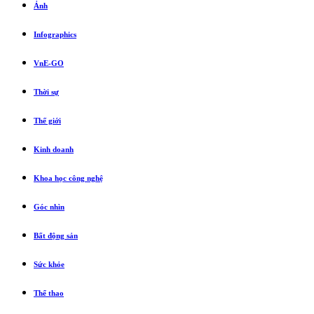
Ảnh
Infographics
VnE-GO
Thời sự
Thế giới
Kinh doanh
Khoa học công nghệ
Góc nhìn
Bất động sản
Sức khỏe
Thể thao