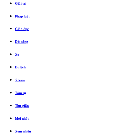
Giải trí
Pháp luật
Giáo dục
Đời sống
Xe
Du lịch
Ý kiến
Tâm sự
Thư giãn
Mới nhất
Xem nhiều