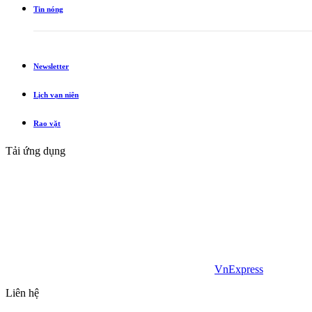
Tin nóng
Newsletter
Lịch vạn niên
Rao vặt
Tải ứng dụng
VnExpress
Liên hệ