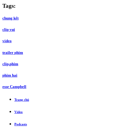
Tags:
chung kết
clip vui
video
trailer phim
clip,phim
phim hai
esse Campbell
Trang chủ
Video
Podcasts