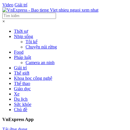
Video
Giải trí
×
Thời sự
Nhịp sống
Tôi kể
Chuyện núi rừng
Food
Pháp luật
Camera an ninh
Giải trí
Thế giới
Khoa học công nghệ
Thể thao
Giáo dục
Xe
Du lịch
Sức khỏe
Chủ đề
VnExpress App
Tải ứng dụng