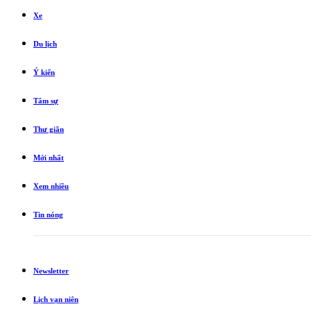
Xe
Du lịch
Ý kiến
Tâm sự
Thư giãn
Mới nhất
Xem nhiều
Tin nóng
Newsletter
Lịch vạn niên