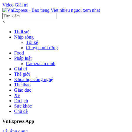
Video
Giải trí
×
Thời sự
Nhịp sống
Tôi kể
Chuyện núi rừng
Food
Pháp luật
Camera an ninh
Giải trí
Thế giới
Khoa học công nghệ
Thể thao
Giáo dục
Xe
Du lịch
Sức khỏe
Chủ đề
VnExpress App
Tải ứng dụng