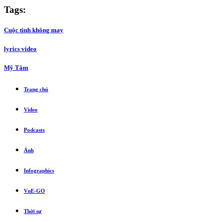
Tags:
Cuộc tinh không may
lyrics video
Mỹ Tâm
Trang chủ
Video
Podcasts
Ảnh
Infographics
VnE-GO
Thời sự