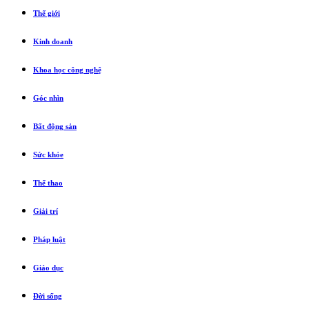
Thế giới
Kinh doanh
Khoa học công nghệ
Góc nhìn
Bất động sản
Sức khỏe
Thể thao
Giải trí
Pháp luật
Giáo dục
Đời sống