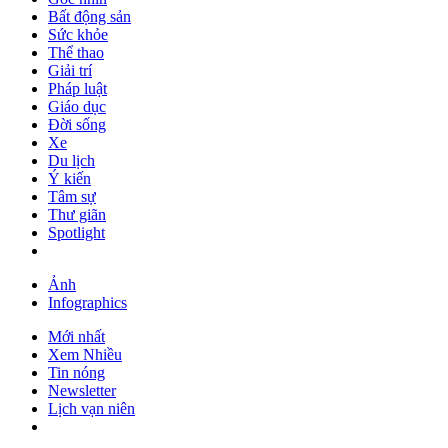
Bất động sản
Sức khỏe
Thể thao
Giải trí
Pháp luật
Giáo dục
Đời sống
Xe
Du lịch
Ý kiến
Tâm sự
Thư giãn
Spotlight
Ảnh
Infographics
Mới nhất
Xem Nhiều
Tin nóng
Newsletter
Lịch vạn niên