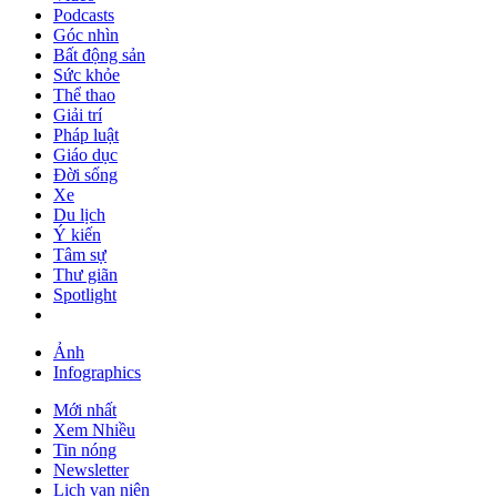
Podcasts
Góc nhìn
Bất động sản
Sức khỏe
Thể thao
Giải trí
Pháp luật
Giáo dục
Đời sống
Xe
Du lịch
Ý kiến
Tâm sự
Thư giãn
Spotlight
Ảnh
Infographics
Mới nhất
Xem Nhiều
Tin nóng
Newsletter
Lịch vạn niên