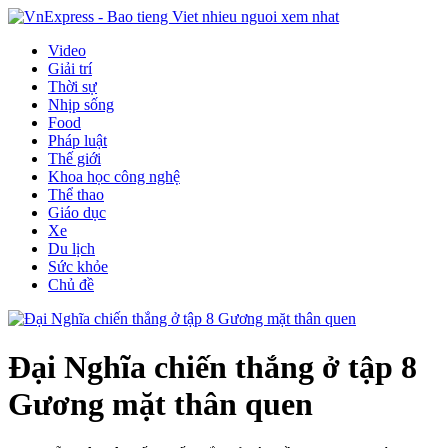
Video
Giải trí
Thời sự
Nhịp sống
Food
Pháp luật
Thế giới
Khoa học công nghệ
Thể thao
Giáo dục
Xe
Du lịch
Sức khỏe
Chủ đề
Đại Nghĩa chiến thắng ở tập 8
Gương mặt thân quen