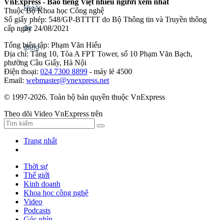
VnExpress - Báo tiếng Việt nhiều người xem nhất
Thuộc Bộ Khoa học Công nghệ
Số giấy phép: 548/GP-BTTTT do Bộ Thông tin và Truyền thông
cấp ngày 24/08/2021
Tổng biên tập: Phạm Văn Hiếu
Địa chỉ: Tầng 10, Tòa A FPT Tower, số 10 Phạm Văn Bạch,
phường Cầu Giấy, Hà Nội
Điện thoại:
024 7300 8899
- máy lẻ 4500
Email:
webmaster@vnexpress.net
© 1997-2026. Toàn bộ bản quyền thuộc VnExpress
Theo dõi Video VnExpress trên
Trang nhất
Thời sự
Thế giới
Kinh doanh
Khoa học công nghệ
Video
Podcasts
Góc nhìn