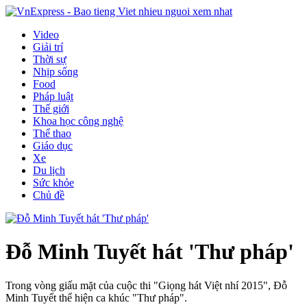
Video
Giải trí
Thời sự
Nhịp sống
Food
Pháp luật
Thế giới
Khoa học công nghệ
Thể thao
Giáo dục
Xe
Du lịch
Sức khỏe
Chủ đề
Đỗ Minh Tuyết hát 'Thư pháp'
Trong vòng giấu mặt của cuộc thi "Giọng hát Việt nhí 2015", Đỗ
Minh Tuyết thể hiện ca khúc "Thư pháp".