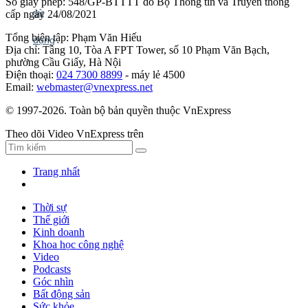
Số giấy phép: 548/GP-BTTTT do Bộ Thông tin và Truyền thông
cấp ngày 24/08/2021
Tổng biên tập: Phạm Văn Hiếu
Địa chỉ: Tầng 10, Tòa A FPT Tower, số 10 Phạm Văn Bạch,
phường Cầu Giấy, Hà Nội
Điện thoại:
024 7300 8899
- máy lẻ 4500
Email:
webmaster@vnexpress.net
© 1997-2026. Toàn bộ bản quyền thuộc VnExpress
Theo dõi Video VnExpress trên
Trang nhất
Thời sự
Thế giới
Kinh doanh
Khoa học công nghệ
Video
Podcasts
Góc nhìn
Bất động sản
Sức khỏe