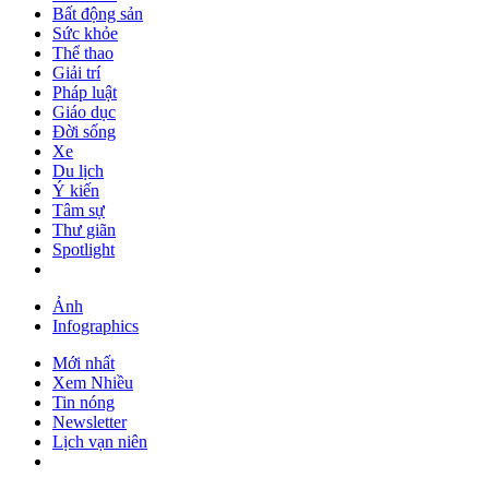
Bất động sản
Sức khỏe
Thể thao
Giải trí
Pháp luật
Giáo dục
Đời sống
Xe
Du lịch
Ý kiến
Tâm sự
Thư giãn
Spotlight
Ảnh
Infographics
Mới nhất
Xem Nhiều
Tin nóng
Newsletter
Lịch vạn niên