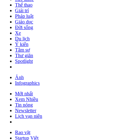
Thể thao
Giải trí
Pháp luật
Giáo dục
Đời sống
Xe
Du lịch
Ý kiến
Tâm sự
Thư giãn
Spotlight
Ảnh
Infographics
Mới nhất
Xem Nhiều
Tin nóng
Newsletter
Lịch vạn niên
Rao vặt
Startup Việt