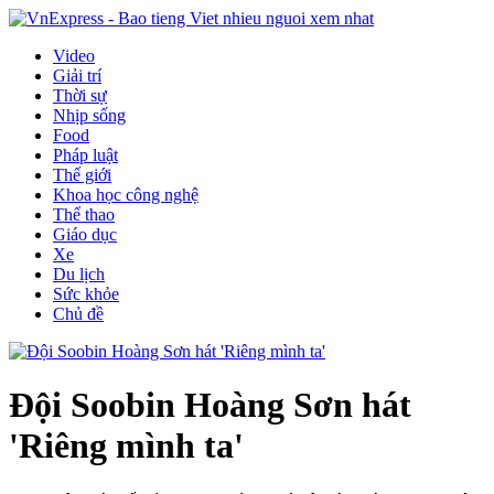
Video
Giải trí
Thời sự
Nhịp sống
Food
Pháp luật
Thế giới
Khoa học công nghệ
Thể thao
Giáo dục
Xe
Du lịch
Sức khỏe
Chủ đề
Đội Soobin Hoàng Sơn hát
'Riêng mình ta'