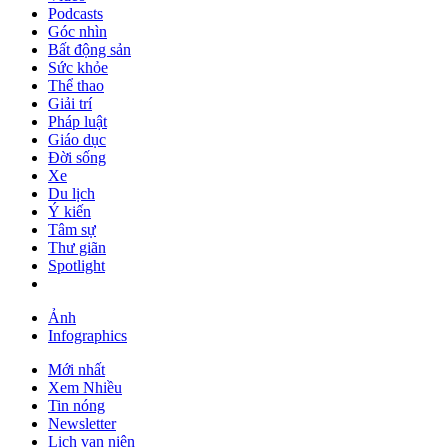
Podcasts
Góc nhìn
Bất động sản
Sức khỏe
Thể thao
Giải trí
Pháp luật
Giáo dục
Đời sống
Xe
Du lịch
Ý kiến
Tâm sự
Thư giãn
Spotlight
Ảnh
Infographics
Mới nhất
Xem Nhiều
Tin nóng
Newsletter
Lịch vạn niên