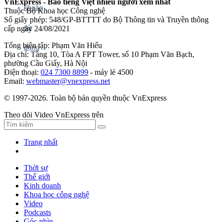
VnExpress - Báo tiếng Việt nhiều người xem nhất
Thuộc Bộ Khoa học Công nghệ
Số giấy phép: 548/GP-BTTTT do Bộ Thông tin và Truyền thông
cấp ngày 24/08/2021
Tổng biên tập: Phạm Văn Hiếu
Địa chỉ: Tầng 10, Tòa A FPT Tower, số 10 Phạm Văn Bạch,
phường Cầu Giấy, Hà Nội
Điện thoại:
024 7300 8899
- máy lẻ 4500
Email:
webmaster@vnexpress.net
© 1997-2026. Toàn bộ bản quyền thuộc VnExpress
Theo dõi Video VnExpress trên
Trang nhất
Thời sự
Thế giới
Kinh doanh
Khoa học công nghệ
Video
Podcasts
Góc nhìn