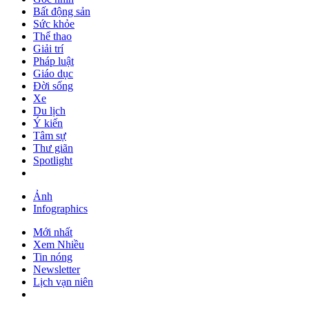
Bất động sản
Sức khỏe
Thể thao
Giải trí
Pháp luật
Giáo dục
Đời sống
Xe
Du lịch
Ý kiến
Tâm sự
Thư giãn
Spotlight
Ảnh
Infographics
Mới nhất
Xem Nhiều
Tin nóng
Newsletter
Lịch vạn niên