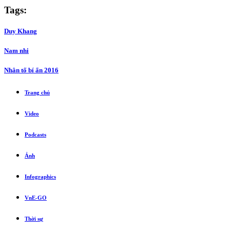
Tags:
Duy Khang
Nam nhi
Nhân tố bí ẩn 2016
Trang chủ
Video
Podcasts
Ảnh
Infographics
VnE-GO
Thời sự