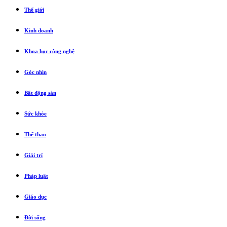
Thế giới
Kinh doanh
Khoa học công nghệ
Góc nhìn
Bất động sản
Sức khỏe
Thể thao
Giải trí
Pháp luật
Giáo dục
Đời sống