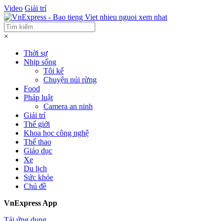
Video
Giải trí
×
Thời sự
Nhịp sống
Tôi kể
Chuyện núi rừng
Food
Pháp luật
Camera an ninh
Giải trí
Thế giới
Khoa học công nghệ
Thể thao
Giáo dục
Xe
Du lịch
Sức khỏe
Chủ đề
VnExpress App
Tải ứng dụng