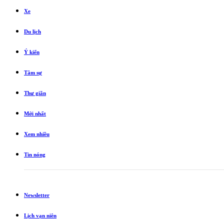
Xe
Du lịch
Ý kiến
Tâm sự
Thư giãn
Mới nhất
Xem nhiều
Tin nóng
Newsletter
Lịch vạn niên