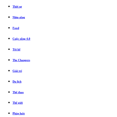
Thời sự
Nhịp sống
Food
Cuộc sống 4.0
Tôi kể
The Changers
Giải trí
Du lịch
Thể thao
Thế giới
Pháp luật