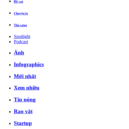
Đố vui
Chuyện lạ
Thú cưng
Spotlight
Podcast
Ảnh
Infographics
Mới nhất
Xem nhiều
Tin nóng
Rao vặt
Startup