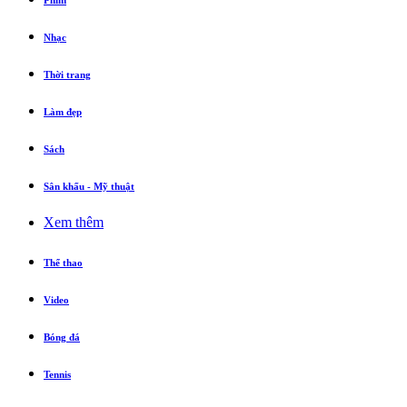
Phim
Nhạc
Thời trang
Làm đẹp
Sách
Sân khấu - Mỹ thuật
Xem thêm
Thể thao
Video
Bóng đá
Tennis