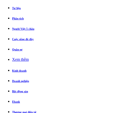
Tư liệu
Phân tích
Người Việt 5 châu
Cuộc sống đó đây
Quân sự
Xem thêm
Kinh doanh
Doanh nghiệp
Bất động sản
Ebank
Thương mại điện tử