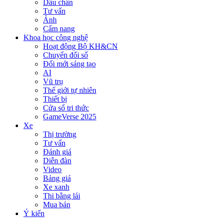
Dấu chân
Tư vấn
Ảnh
Cẩm nang
Khoa học công nghệ
Hoạt động Bộ KH&CN
Chuyển đổi số
Đổi mới sáng tạo
AI
Vũ trụ
Thế giới tự nhiên
Thiết bị
Cửa sổ tri thức
GameVerse 2025
Xe
Thị trường
Tư vấn
Đánh giá
Diễn đàn
Video
Bảng giá
Xe xanh
Thi bằng lái
Mua bán
Ý kiến