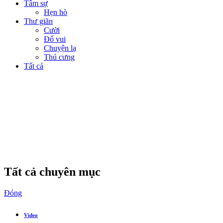
Tâm sự
Hẹn hò
Thư giãn
Cười
Đố vui
Chuyện lạ
Thú cưng
Tất cả
Tất cả chuyên mục
Đóng
Video