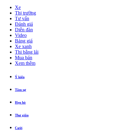
Xe
Thị trường
Tư vấn
Đánh giá
Diễn đàn
Video
Bảng giá
Xe xanh
Thi bằng lái
Mua bán
Xem thêm
Ý kiến
Tâm sự
Hẹn hò
Thư giãn
Cười