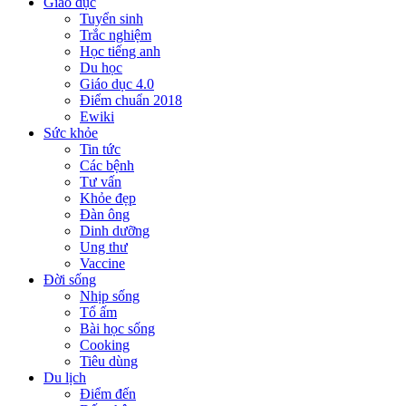
Giáo dục
Tuyển sinh
Trắc nghiệm
Học tiếng anh
Du học
Giáo dục 4.0
Điểm chuẩn 2018
Ewiki
Sức khỏe
Tin tức
Các bệnh
Tư vấn
Khỏe đẹp
Đàn ông
Dinh dưỡng
Ung thư
Vaccine
Đời sống
Nhịp sống
Tổ ấm
Bài học sống
Cooking
Tiêu dùng
Du lịch
Điểm đến