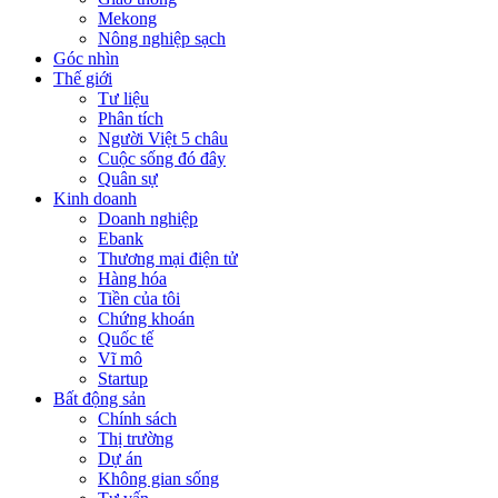
Mekong
Nông nghiệp sạch
Góc nhìn
Thế giới
Tư liệu
Phân tích
Người Việt 5 châu
Cuộc sống đó đây
Quân sự
Kinh doanh
Doanh nghiệp
Ebank
Thương mại điện tử
Hàng hóa
Tiền của tôi
Chứng khoán
Quốc tế
Vĩ mô
Startup
Bất động sản
Chính sách
Thị trường
Dự án
Không gian sống