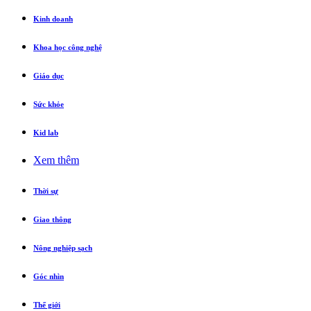
Kinh doanh
Khoa học công nghệ
Giáo dục
Sức khỏe
Kid lab
Xem thêm
Thời sự
Giao thông
Nông nghiệp sạch
Góc nhìn
Thế giới