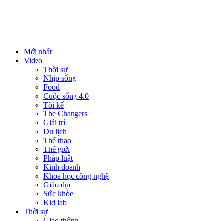
Mới nhất
Video
Thời sự
Nhịp sống
Food
Cuộc sống 4.0
Tôi kể
The Changers
Giải trí
Du lịch
Thể thao
Thế giới
Pháp luật
Kinh doanh
Khoa học công nghệ
Giáo dục
Sức khỏe
Kid lab
Thời sự
Giao thông