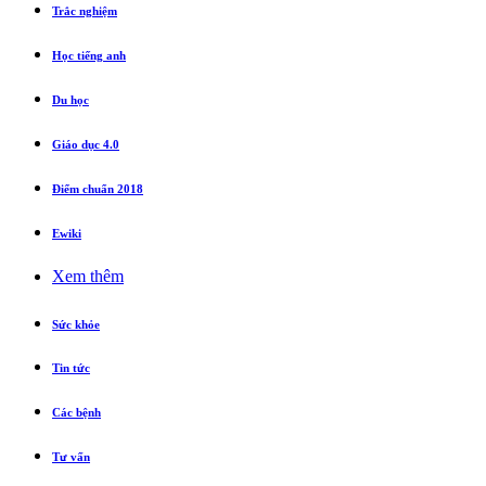
Trắc nghiệm
Học tiếng anh
Du học
Giáo dục 4.0
Điểm chuẩn 2018
Ewiki
Xem thêm
Sức khỏe
Tin tức
Các bệnh
Tư vấn