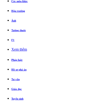
Các môn khác
Hậu trường
Ảnh
Tường thuật
F1
Xem thêm
Pháp luật
Hồ sơ phá án
Tư vấn
Giáo dục
Tuyển sinh