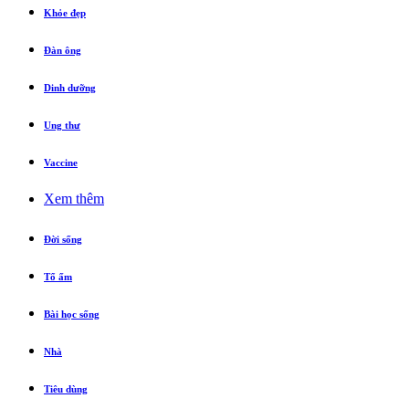
Khỏe đẹp
Đàn ông
Dinh dưỡng
Ung thư
Vaccine
Xem thêm
Đời sống
Tổ ấm
Bài học sống
Nhà
Tiêu dùng