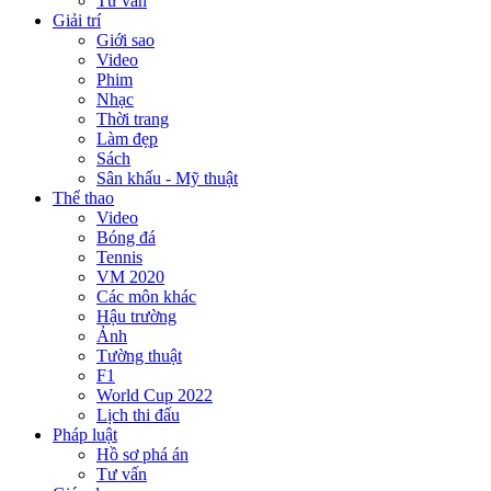
Tư vấn
Giải trí
Giới sao
Video
Phim
Nhạc
Thời trang
Làm đẹp
Sách
Sân khấu - Mỹ thuật
Thể thao
Video
Bóng đá
Tennis
VM 2020
Các môn khác
Hậu trường
Ảnh
Tường thuật
F1
World Cup 2022
Lịch thi đấu
Pháp luật
Hồ sơ phá án
Tư vấn