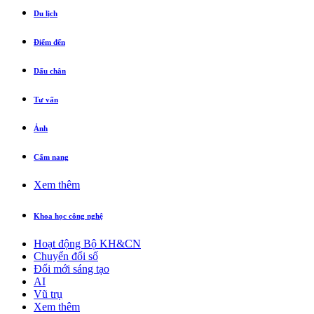
Du lịch
Điểm đến
Dấu chân
Tư vấn
Ảnh
Cẩm nang
Xem thêm
Khoa học công nghệ
Hoạt động Bộ KH&CN
Chuyển đổi số
Đổi mới sáng tạo
AI
Vũ trụ
Xem thêm