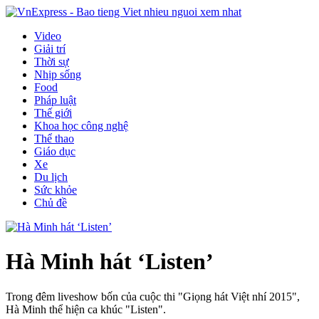
Video
Giải trí
Thời sự
Nhịp sống
Food
Pháp luật
Thế giới
Khoa học công nghệ
Thể thao
Giáo dục
Xe
Du lịch
Sức khỏe
Chủ đề
Hà Minh hát ‘Listen’
Trong đêm liveshow bốn của cuộc thi "Giọng hát Việt nhí 2015",
Hà Minh thể hiện ca khúc "Listen".