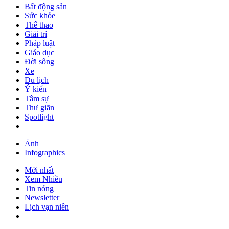
Bất động sản
Sức khỏe
Thể thao
Giải trí
Pháp luật
Giáo dục
Đời sống
Xe
Du lịch
Ý kiến
Tâm sự
Thư giãn
Spotlight
Ảnh
Infographics
Mới nhất
Xem Nhiều
Tin nóng
Newsletter
Lịch vạn niên