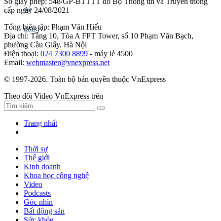
Số giấy phép: 548/GP-BTTTT do Bộ Thông tin và Truyền thông
cấp ngày 24/08/2021
Tổng biên tập: Phạm Văn Hiếu
Địa chỉ: Tầng 10, Tòa A FPT Tower, số 10 Phạm Văn Bạch,
phường Cầu Giấy, Hà Nội
Điện thoại:
024 7300 8899
- máy lẻ 4500
Email:
webmaster@vnexpress.net
© 1997-2026. Toàn bộ bản quyền thuộc VnExpress
Theo dõi Video VnExpress trên
Trang nhất
Thời sự
Thế giới
Kinh doanh
Khoa học công nghệ
Video
Podcasts
Góc nhìn
Bất động sản
Sức khỏe