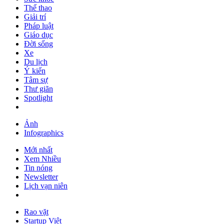
Thể thao
Giải trí
Pháp luật
Giáo dục
Đời sống
Xe
Du lịch
Ý kiến
Tâm sự
Thư giãn
Spotlight
Ảnh
Infographics
Mới nhất
Xem Nhiều
Tin nóng
Newsletter
Lịch vạn niên
Rao vặt
Startup Việt