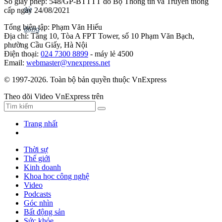
Số giấy phép: 548/GP-BTTTT do Bộ Thông tin và Truyền thông
cấp ngày 24/08/2021
Tổng biên tập: Phạm Văn Hiếu
Địa chỉ: Tầng 10, Tòa A FPT Tower, số 10 Phạm Văn Bạch,
phường Cầu Giấy, Hà Nội
Điện thoại:
024 7300 8899
- máy lẻ 4500
Email:
webmaster@vnexpress.net
© 1997-2026. Toàn bộ bản quyền thuộc VnExpress
Theo dõi Video VnExpress trên
Trang nhất
Thời sự
Thế giới
Kinh doanh
Khoa học công nghệ
Video
Podcasts
Góc nhìn
Bất động sản
Sức khỏe