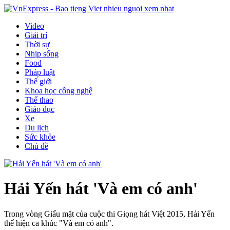
Video
Giải trí
Thời sự
Nhịp sống
Food
Pháp luật
Thế giới
Khoa học công nghệ
Thể thao
Giáo dục
Xe
Du lịch
Sức khỏe
Chủ đề
Hải Yến hát 'Và em có anh'
Trong vòng Giấu mặt của cuộc thi Giọng hát Việt 2015, Hải Yến
thể hiện ca khúc "Và em có anh".