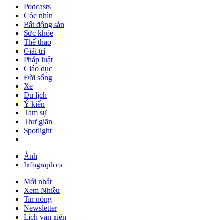
Podcasts
Góc nhìn
Bất động sản
Sức khỏe
Thể thao
Giải trí
Pháp luật
Giáo dục
Đời sống
Xe
Du lịch
Ý kiến
Tâm sự
Thư giãn
Spotlight
Ảnh
Infographics
Mới nhất
Xem Nhiều
Tin nóng
Newsletter
Lịch vạn niên