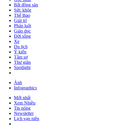
Bất động sản
Sức khỏe
Thể thao
Giải trí
Pháp luật
Giáo dục
Đời sống
Xe
Du lịch
Ý kiến
Tâm sự
Thư giãn
Spotlight
Ảnh
Infographics
Mới nhất
Xem Nhiều
Tin nóng
Newsletter
Lịch vạn niên