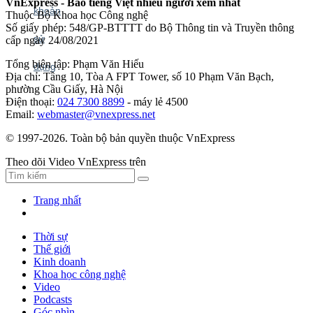
VnExpress - Báo tiếng Việt nhiều người xem nhất
Thuộc Bộ Khoa học Công nghệ
Số giấy phép: 548/GP-BTTTT do Bộ Thông tin và Truyền thông
cấp ngày 24/08/2021
Tổng biên tập: Phạm Văn Hiếu
Địa chỉ: Tầng 10, Tòa A FPT Tower, số 10 Phạm Văn Bạch,
phường Cầu Giấy, Hà Nội
Điện thoại:
024 7300 8899
- máy lẻ 4500
Email:
webmaster@vnexpress.net
© 1997-2026. Toàn bộ bản quyền thuộc VnExpress
Theo dõi Video VnExpress trên
Trang nhất
Thời sự
Thế giới
Kinh doanh
Khoa học công nghệ
Video
Podcasts
Góc nhìn