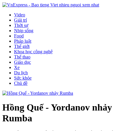
Video
Giải trí
Thời sự
Nhịp sống
Food
Pháp luật
Thế giới
Khoa học công nghệ
Thể thao
Giáo dục
Xe
Du lịch
Sức khỏe
Chủ đề
Hồng Quế - Yordanov nhảy
Rumba