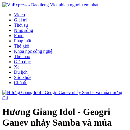
Video
Giải trí
Thời sự
Nhịp sống
Food
Pháp luật
Thế giới
Khoa học công nghệ
Thể thao
Giáo dục
Xe
Du lịch
Sức khỏe
Chủ đề
Hương Giang Idol - Geogri
Ganev nhảy Samba và múa