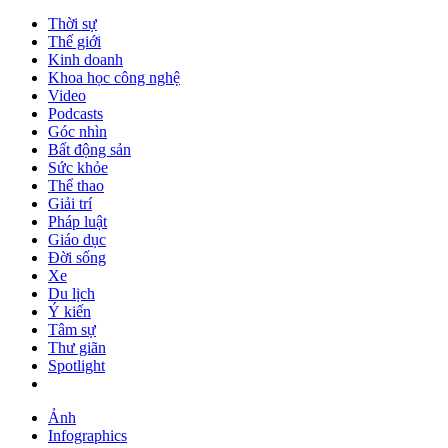
Thời sự
Thế giới
Kinh doanh
Khoa học công nghệ
Video
Podcasts
Góc nhìn
Bất động sản
Sức khỏe
Thể thao
Giải trí
Pháp luật
Giáo dục
Đời sống
Xe
Du lịch
Ý kiến
Tâm sự
Thư giãn
Spotlight
Ảnh
Infographics