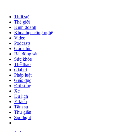
Thời sự
Thế giới
Kinh doanh
Khoa học công nghệ
Video
Podcasts
Góc nhìn
Bất động sản
Sức khỏe
Thể thao
Giải trí
Pháp luật
Giáo dục
Đời sống
Xe
Du lịch
Ý kiến
Tâm sự
Thư giãn
Spotlight