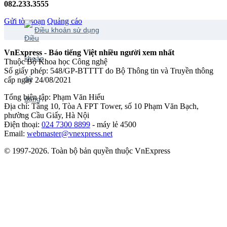
082.233.3555
Gửi tòa soạn
Quảng cáo
Điều khoản sử dụng
VnExpress - Báo tiếng Việt nhiều người xem nhất
Thuộc Bộ Khoa học Công nghệ
Số giấy phép: 548/GP-BTTTT do Bộ Thông tin và Truyền thông
cấp ngày 24/08/2021
Tổng biên tập: Phạm Văn Hiếu
Địa chỉ: Tầng 10, Tòa A FPT Tower, số 10 Phạm Văn Bạch,
phường Cầu Giấy, Hà Nội
Điện thoại:
024 7300 8899
- máy lẻ 4500
Email:
webmaster@vnexpress.net
© 1997-2026. Toàn bộ bản quyền thuộc VnExpress