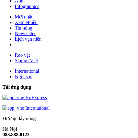
Ảnh
Infographics
Mới nhất
Xem Nhiều
Tin nóng
Newsletter
Lịch vạn niên
Rao vặt
Startup Việt
International
Ngôi sao
Tải ứng dụng
VnExpress
International
Đường dây nóng
Hà Nội
083.888.0123