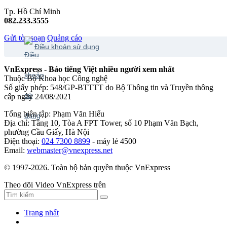
Tp. Hồ Chí Minh
082.233.3555
Gửi tòa soạn
Quảng cáo
Điều khoản sử dụng
VnExpress - Báo tiếng Việt nhiều người xem nhất
Thuộc Bộ Khoa học Công nghệ
Số giấy phép: 548/GP-BTTTT do Bộ Thông tin và Truyền thông
cấp ngày 24/08/2021
Tổng biên tập: Phạm Văn Hiếu
Địa chỉ: Tầng 10, Tòa A FPT Tower, số 10 Phạm Văn Bạch,
phường Cầu Giấy, Hà Nội
Điện thoại:
024 7300 8899
- máy lẻ 4500
Email:
webmaster@vnexpress.net
© 1997-2026. Toàn bộ bản quyền thuộc VnExpress
Theo dõi Video VnExpress trên
Trang nhất