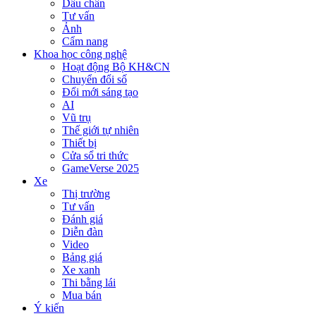
Dấu chân
Tư vấn
Ảnh
Cẩm nang
Khoa học công nghệ
Hoạt động Bộ KH&CN
Chuyển đổi số
Đổi mới sáng tạo
AI
Vũ trụ
Thế giới tự nhiên
Thiết bị
Cửa sổ tri thức
GameVerse 2025
Xe
Thị trường
Tư vấn
Đánh giá
Diễn đàn
Video
Bảng giá
Xe xanh
Thi bằng lái
Mua bán
Ý kiến