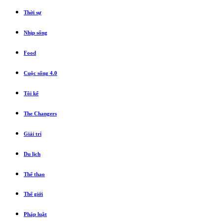
Thời sự
Nhịp sống
Food
Cuộc sống 4.0
Tôi kể
The Changers
Giải trí
Du lịch
Thể thao
Thế giới
Pháp luật