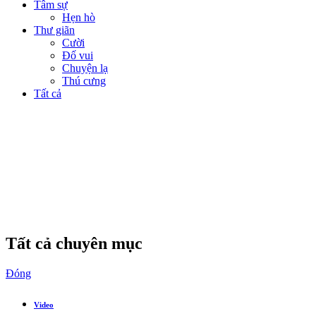
Tâm sự
Hẹn hò
Thư giãn
Cười
Đố vui
Chuyện lạ
Thú cưng
Tất cả
Tất cả chuyên mục
Đóng
Video