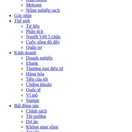
Mekong
Nông nghiệp sạch
Góc nhìn
Thế giới
Tư liệu
Phân tích
Người Việt 5 châu
Cuộc sống đó đây
Quân sự
Kinh doanh
Doanh nghiệp
Ebank
Thương mại điện tử
Hàng hóa
Tiền của tôi
Chứng khoán
Quốc tế
Vĩ mô
Startup
Bất động sản
Chính sách
Thị trường
Dự án
Không gian sống