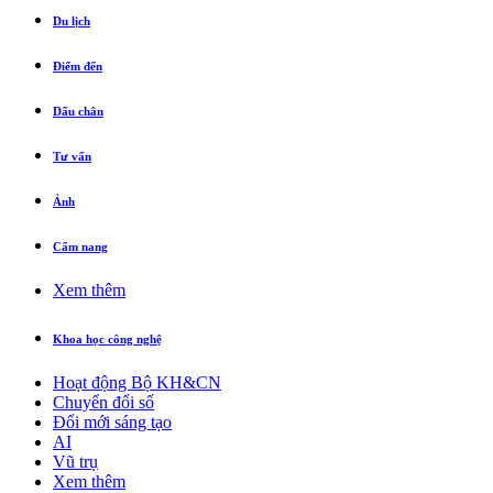
Du lịch
Điểm đến
Dấu chân
Tư vấn
Ảnh
Cẩm nang
Xem thêm
Khoa học công nghệ
Hoạt động Bộ KH&CN
Chuyển đổi số
Đổi mới sáng tạo
AI
Vũ trụ
Xem thêm