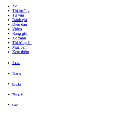
Xe
Thị trường
Tư vấn
Đánh giá
Diễn đàn
Video
Bảng giá
Xe xanh
Thi bằng lái
Mua bán
Xem thêm
Ý kiến
Tâm sự
Hẹn hò
Thư giãn
Cười