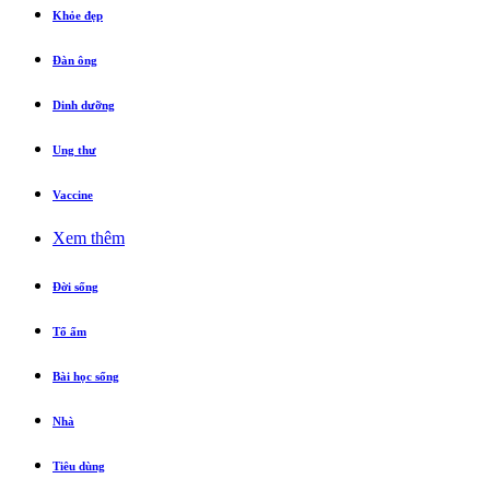
Khỏe đẹp
Đàn ông
Dinh dưỡng
Ung thư
Vaccine
Xem thêm
Đời sống
Tổ ấm
Bài học sống
Nhà
Tiêu dùng