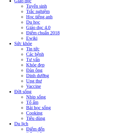
Giáo dục
Tuyển sinh
Trắc nghiệm
Học tiếng anh
Du học
Giáo dục 4.0
Điểm chuẩn 2018
Ewiki
Sức khỏe
Tin tức
Các bệnh
Tư vấn
Khỏe đẹp
Đàn ông
Dinh dưỡng
Ung thư
Vaccine
Đời sống
Nhịp sống
Tổ ấm
Bài học sống
Cooking
Tiêu dùng
Du lịch
Điểm đến