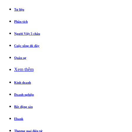
Tư liệu
Phân tích
Người Việt 5 châu
Cuộc sống đó đây
Quân sự
Xem thêm
Kinh doanh
Doanh nghiệp
Bất động sản
Ebank
Thương mại điện tử