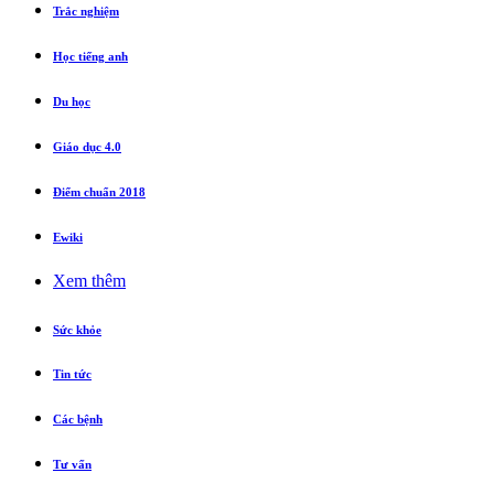
Trắc nghiệm
Học tiếng anh
Du học
Giáo dục 4.0
Điểm chuẩn 2018
Ewiki
Xem thêm
Sức khỏe
Tin tức
Các bệnh
Tư vấn