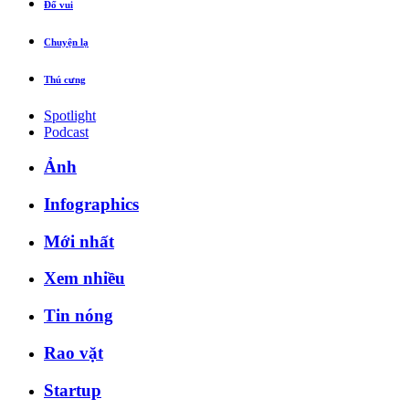
Đố vui
Chuyện lạ
Thú cưng
Spotlight
Podcast
Ảnh
Infographics
Mới nhất
Xem nhiều
Tin nóng
Rao vặt
Startup