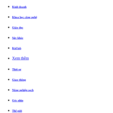
Kinh doanh
Khoa học công nghệ
Giáo dục
Sức khỏe
Kid lab
Xem thêm
Thời sự
Giao thông
Nông nghiệp sạch
Góc nhìn
Thế giới