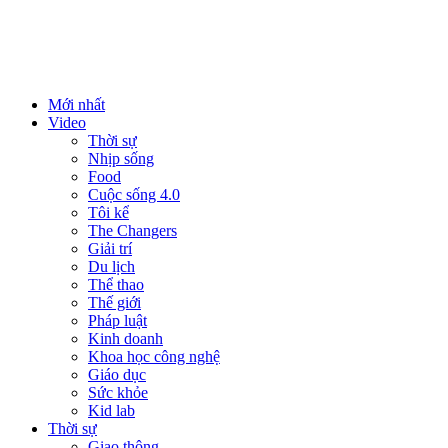
Mới nhất
Video
Thời sự
Nhịp sống
Food
Cuộc sống 4.0
Tôi kể
The Changers
Giải trí
Du lịch
Thể thao
Thế giới
Pháp luật
Kinh doanh
Khoa học công nghệ
Giáo dục
Sức khỏe
Kid lab
Thời sự
Giao thông