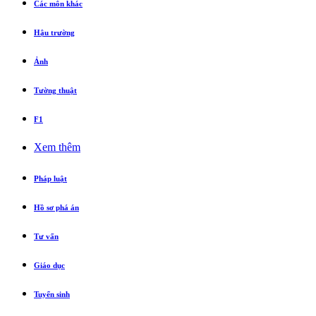
Các môn khác
Hậu trường
Ảnh
Tường thuật
F1
Xem thêm
Pháp luật
Hồ sơ phá án
Tư vấn
Giáo dục
Tuyển sinh