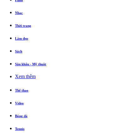
Phim
Nhạc
Thời trang
Làm đẹp
Sách
Sân khấu - Mỹ thuật
Xem thêm
Thể thao
Video
Bóng đá
Tennis