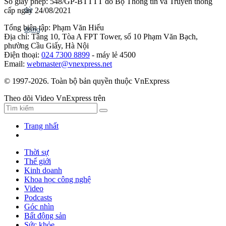
Số giấy phép: 548/GP-BTTTT do Bộ Thông tin và Truyền thông
cấp ngày 24/08/2021
Tổng biên tập: Phạm Văn Hiếu
Địa chỉ: Tầng 10, Tòa A FPT Tower, số 10 Phạm Văn Bạch,
phường Cầu Giấy, Hà Nội
Điện thoại:
024 7300 8899
- máy lẻ 4500
Email:
webmaster@vnexpress.net
© 1997-2026. Toàn bộ bản quyền thuộc VnExpress
Theo dõi Video VnExpress trên
Trang nhất
Thời sự
Thế giới
Kinh doanh
Khoa học công nghệ
Video
Podcasts
Góc nhìn
Bất động sản
Sức khỏe