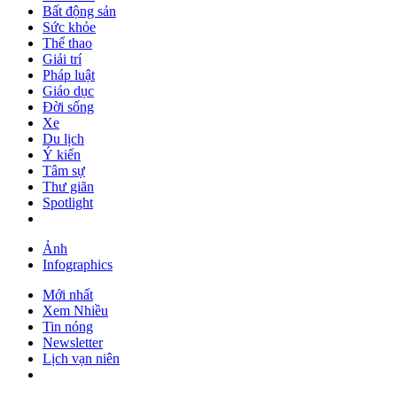
Bất động sản
Sức khỏe
Thể thao
Giải trí
Pháp luật
Giáo dục
Đời sống
Xe
Du lịch
Ý kiến
Tâm sự
Thư giãn
Spotlight
Ảnh
Infographics
Mới nhất
Xem Nhiều
Tin nóng
Newsletter
Lịch vạn niên