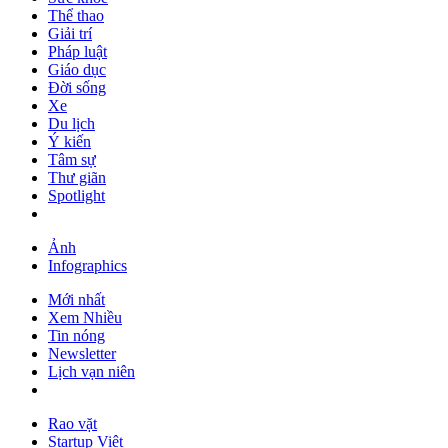
Thể thao
Giải trí
Pháp luật
Giáo dục
Đời sống
Xe
Du lịch
Ý kiến
Tâm sự
Thư giãn
Spotlight
Ảnh
Infographics
Mới nhất
Xem Nhiều
Tin nóng
Newsletter
Lịch vạn niên
Rao vặt
Startup Việt