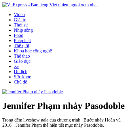
Video
Giải trí
Thời sự
Nhịp sống
Food
Pháp luật
Thế giới
Khoa học công nghệ
Thể thao
Giáo dục
Xe
Du lịch
Sức khỏe
Chủ đề
Jennifer Phạm nhảy Pasodoble
Trong đêm liveshow gala của chương trình "Bước nhảy Hoàn vũ
2016", Jennifer Phạm thể hiện tiết mục nhảy Pasodoble.