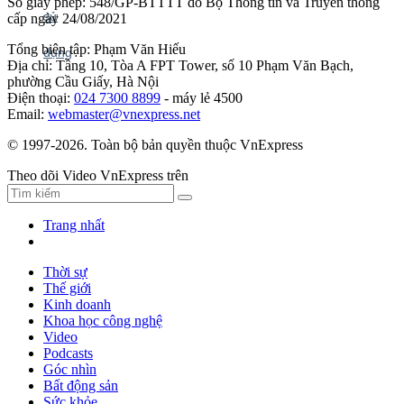
Số giấy phép: 548/GP-BTTTT do Bộ Thông tin và Truyền thông
cấp ngày 24/08/2021
Tổng biên tập: Phạm Văn Hiếu
Địa chỉ: Tầng 10, Tòa A FPT Tower, số 10 Phạm Văn Bạch,
phường Cầu Giấy, Hà Nội
Điện thoại:
024 7300 8899
- máy lẻ 4500
Email:
webmaster@vnexpress.net
© 1997-2026. Toàn bộ bản quyền thuộc VnExpress
Theo dõi Video VnExpress trên
Trang nhất
Thời sự
Thế giới
Kinh doanh
Khoa học công nghệ
Video
Podcasts
Góc nhìn
Bất động sản
Sức khỏe