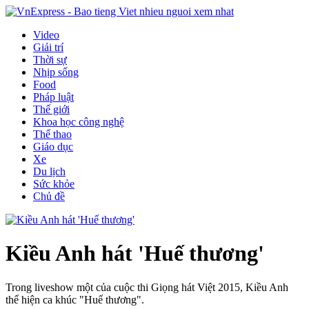
Video
Giải trí
Thời sự
Nhịp sống
Food
Pháp luật
Thế giới
Khoa học công nghệ
Thể thao
Giáo dục
Xe
Du lịch
Sức khỏe
Chủ đề
Kiều Anh hát 'Huế thương'
Trong liveshow một của cuộc thi Giọng hát Việt 2015, Kiều Anh
thể hiện ca khúc "Huế thương".