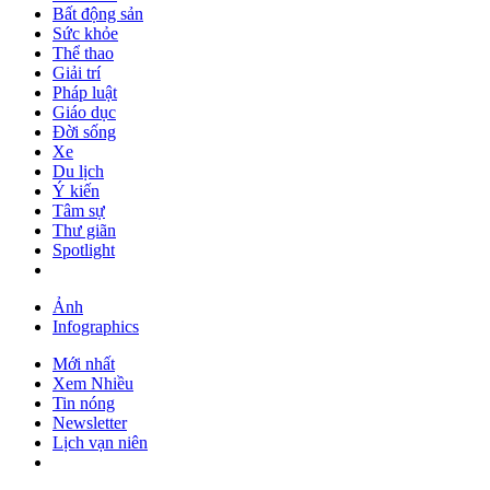
Bất động sản
Sức khỏe
Thể thao
Giải trí
Pháp luật
Giáo dục
Đời sống
Xe
Du lịch
Ý kiến
Tâm sự
Thư giãn
Spotlight
Ảnh
Infographics
Mới nhất
Xem Nhiều
Tin nóng
Newsletter
Lịch vạn niên