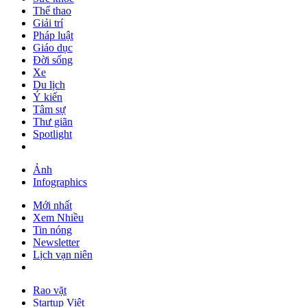
Thể thao
Giải trí
Pháp luật
Giáo dục
Đời sống
Xe
Du lịch
Ý kiến
Tâm sự
Thư giãn
Spotlight
Ảnh
Infographics
Mới nhất
Xem Nhiều
Tin nóng
Newsletter
Lịch vạn niên
Rao vặt
Startup Việt